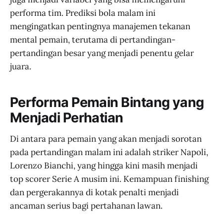
performa tim. Prediksi bola malam ini
mengingatkan pentingnya manajemen tekanan
mental pemain, terutama di pertandingan-
pertandingan besar yang menjadi penentu gelar
juara.
Performa Pemain Bintang yang
Menjadi Perhatian
Di antara para pemain yang akan menjadi sorotan
pada pertandingan malam ini adalah striker Napoli,
Lorenzo Bianchi, yang hingga kini masih menjadi
top scorer Serie A musim ini. Kemampuan finishing
dan pergerakannya di kotak penalti menjadi
ancaman serius bagi pertahanan lawan.