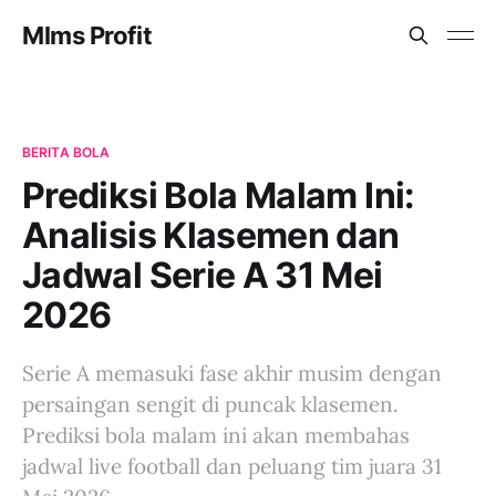
Mlms Profit
BERITA BOLA
Prediksi Bola Malam Ini:
Analisis Klasemen dan
Jadwal Serie A 31 Mei
2026
Serie A memasuki fase akhir musim dengan
persaingan sengit di puncak klasemen.
Prediksi bola malam ini akan membahas
jadwal live football dan peluang tim juara 31