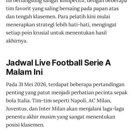
ini berlangsung sangat kompetitif, dengan beberapa
tim favorit yang saling bersaing pada papan atas
dan tengah klasemen. Para pelatih kini mulai
menerapkan strategi lebih hati-hati, mengingat
setiap poin krusial untuk menentukan hasil
akhirnya.
Jadwal Live Football Serie A
Malam Ini
Pada 31 Mei 2026, terdapat beberapa pertandingan
penting yang patut menjadi perhatian pecinta sepak
bola Italia. Tim-tim seperti Napoli, AC Milan,
Juventus, dan Inter Milan akan menjalani laga-laga
penentu akhir musim yang sangat menentukan
posisi klasemen.