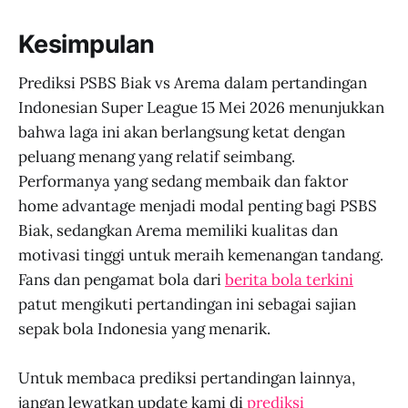
Kesimpulan
Prediksi PSBS Biak vs Arema dalam pertandingan
Indonesian Super League 15 Mei 2026 menunjukkan
bahwa laga ini akan berlangsung ketat dengan
peluang menang yang relatif seimbang.
Performanya yang sedang membaik dan faktor
home advantage menjadi modal penting bagi PSBS
Biak, sedangkan Arema memiliki kualitas dan
motivasi tinggi untuk meraih kemenangan tandang.
Fans dan pengamat bola dari
berita bola terkini
patut mengikuti pertandingan ini sebagai sajian
sepak bola Indonesia yang menarik.
Untuk membaca prediksi pertandingan lainnya,
jangan lewatkan update kami di
prediksi