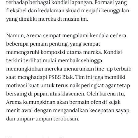
terhadap berbagai kondisi lapangan. Formasi yang
fleksibel dan kedalaman skuad menjadi keunggulan
yang dimiliki mereka di musim ini.
Namun, Arema sempat mengalami kendala cedera
beberapa pemain penting, yang sempat
memengaruhi komposisi utama mereka. Kondisi
terkini terlihat mulai membaik sehingga
memungkinkan mereka menurunkan line-up terbaik
saat menghadapi PSBS Biak. Tim ini juga memiliki
motivasi kuat untuk terus naik peringkat agar tetap
bersaing di papan atas klasemen. Oleh karena itu,
Arema kemungkinan akan bermain ofensif sejak
menit awal dengan mengandalkan kecepatan sayap
dan umpan-umpan terobosan.