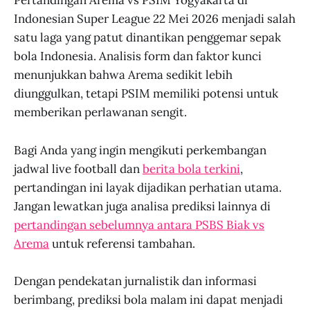
Pertandingan Arema vs PSIM Yogyakarta di
Indonesian Super League 22 Mei 2026 menjadi salah
satu laga yang patut dinantikan penggemar sepak
bola Indonesia. Analisis form dan faktor kunci
menunjukkan bahwa Arema sedikit lebih
diunggulkan, tetapi PSIM memiliki potensi untuk
memberikan perlawanan sengit.
Bagi Anda yang ingin mengikuti perkembangan
jadwal live football dan
berita bola terkini
,
pertandingan ini layak dijadikan perhatian utama.
Jangan lewatkan juga analisa prediksi lainnya di
pertandingan sebelumnya antara PSBS Biak vs
Arema
untuk referensi tambahan.
Dengan pendekatan jurnalistik dan informasi
berimbang, prediksi bola malam ini dapat menjadi