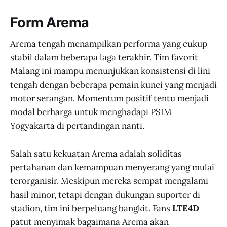
Form Arema
Arema tengah menampilkan performa yang cukup
stabil dalam beberapa laga terakhir. Tim favorit
Malang ini mampu menunjukkan konsistensi di lini
tengah dengan beberapa pemain kunci yang menjadi
motor serangan. Momentum positif tentu menjadi
modal berharga untuk menghadapi PSIM
Yogyakarta di pertandingan nanti.
Salah satu kekuatan Arema adalah soliditas
pertahanan dan kemampuan menyerang yang mulai
terorganisir. Meskipun mereka sempat mengalami
hasil minor, tetapi dengan dukungan suporter di
stadion, tim ini berpeluang bangkit. Fans
LTE4D
patut menyimak bagaimana Arema akan