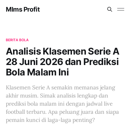
Mlms Profit
BERITA BOLA
Analisis Klasemen Serie A
28 Juni 2026 dan Prediksi
Bola Malam Ini
Klasemen Serie A semakin memanas jelang
akhir musim. Simak analisis lengkap dan
prediksi bola malam ini dengan jadwal live
football terbaru. Apa peluang juara dan siapa
pemain kunci di laga-laga penting?