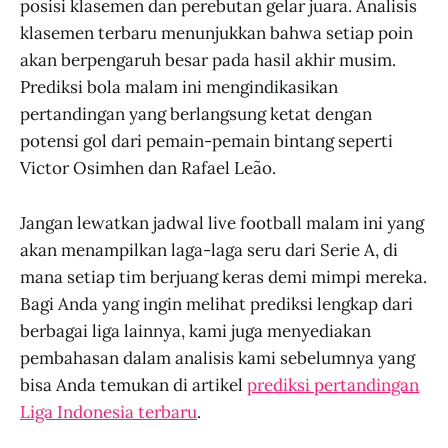
posisi klasemen dan perebutan gelar juara. Analisis
klasemen terbaru menunjukkan bahwa setiap poin
akan berpengaruh besar pada hasil akhir musim.
Prediksi bola malam ini mengindikasikan
pertandingan yang berlangsung ketat dengan
potensi gol dari pemain-pemain bintang seperti
Victor Osimhen dan Rafael Leão.
Jangan lewatkan jadwal live football malam ini yang
akan menampilkan laga-laga seru dari Serie A, di
mana setiap tim berjuang keras demi mimpi mereka.
Bagi Anda yang ingin melihat prediksi lengkap dari
berbagai liga lainnya, kami juga menyediakan
pembahasan dalam analisis kami sebelumnya yang
bisa Anda temukan di artikel
prediksi pertandingan
Liga Indonesia terbaru
.