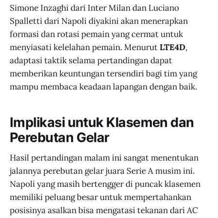
Simone Inzaghi dari Inter Milan dan Luciano
Spalletti dari Napoli diyakini akan menerapkan
formasi dan rotasi pemain yang cermat untuk
menyiasati kelelahan pemain. Menurut
LTE4D
,
adaptasi taktik selama pertandingan dapat
memberikan keuntungan tersendiri bagi tim yang
mampu membaca keadaan lapangan dengan baik.
Implikasi untuk Klasemen dan
Perebutan Gelar
Hasil pertandingan malam ini sangat menentukan
jalannya perebutan gelar juara Serie A musim ini.
Napoli yang masih bertengger di puncak klasemen
memiliki peluang besar untuk mempertahankan
posisinya asalkan bisa mengatasi tekanan dari AC