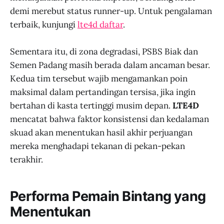
demi merebut status runner-up. Untuk pengalaman
terbaik, kunjungi
lte4d daftar
.
Sementara itu, di zona degradasi, PSBS Biak dan
Semen Padang masih berada dalam ancaman besar.
Kedua tim tersebut wajib mengamankan poin
maksimal dalam pertandingan tersisa, jika ingin
bertahan di kasta tertinggi musim depan.
LTE4D
mencatat bahwa faktor konsistensi dan kedalaman
skuad akan menentukan hasil akhir perjuangan
mereka menghadapi tekanan di pekan-pekan
terakhir.
Performa Pemain Bintang yang
Menentukan