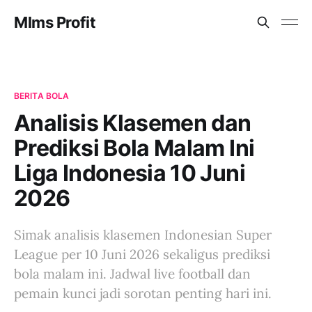
Mlms Profit
BERITA BOLA
Analisis Klasemen dan
Prediksi Bola Malam Ini
Liga Indonesia 10 Juni
2026
Simak analisis klasemen Indonesian Super
League per 10 Juni 2026 sekaligus prediksi
bola malam ini. Jadwal live football dan
pemain kunci jadi sorotan penting hari ini.