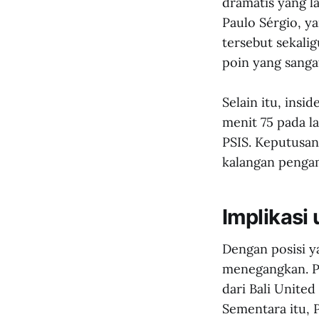
dramatis yang la
Paulo Sérgio, y
tersebut sekali
poin yang sangat
Selain itu, ins
menit 75 pada l
PSIS. Keputusan
kalangan pengam
Implikasi
Dengan posisi y
menegangkan. P
dari Bali Unit
Sementara itu, 