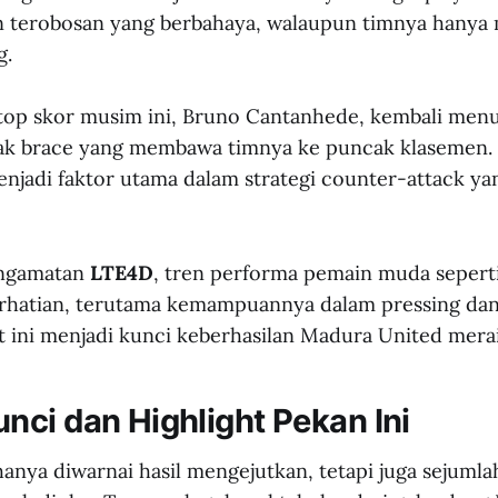
 terobosan yang berbahaya, walaupun timnya hany
g.
 top skor musim ini, Bruno Cantanhede, kembali menu
k brace yang membawa timnya ke puncak klasemen.
njadi faktor utama dalam strategi counter-attack ya
engamatan
LTE4D
, tren performa pemain muda seperti 
erhatian, terutama kemampuannya dalam pressing da
t ini menjadi kunci keberhasilan Madura United mera
ci dan Highlight Pekan Ini
 hanya diwarnai hasil mengejutkan, tetapi juga sejum