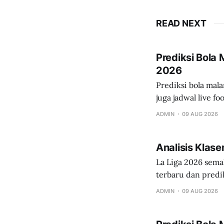
READ NEXT
Prediksi Bola 
2026
Prediksi bola mala
juga jadwal live f
ADMIN
09 AUG 2026
Analisis Klase
La Liga 2026 sema
terbaru dan predik
ADMIN
09 AUG 2026