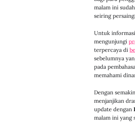
malam ini sudah
seiring persain
Untuk informasi
mengunjungi
pr
terpercaya di
be
sebelumnya yang
pada pembahas
memahami dinami
Dengan semakin 
menjanjikan dra
update dengan
malam ini yang 