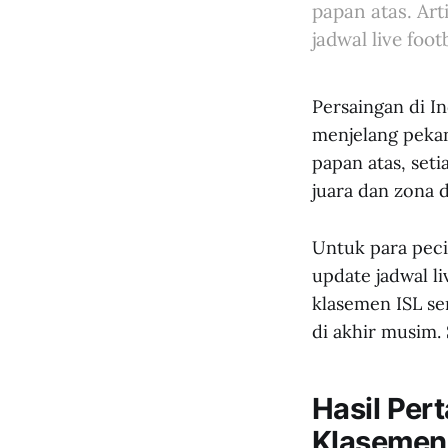
papan atas. Art
jadwal live foot
Persaingan di 
menjelang pekan
papan atas, set
juara dan zona d
Untuk para peci
update jadwal li
klasemen ISL se
di akhir musim.
Hasil Per
Klasemen