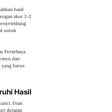
ahkan hasil
engan skor 2-2
 penyeimbang
al untuk
as Persebaya
semen dan
, yang harus
uhi Hasil
kunci. Evan
ker dengan