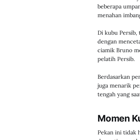
beberapa umpan
menahan imban
Di kubu Persib,
dengan menceta
ciamik Bruno me
pelatih Persib.
Berdasarkan p
juga menarik p
tengah yang saa
Momen Kun
Pekan ini tidak