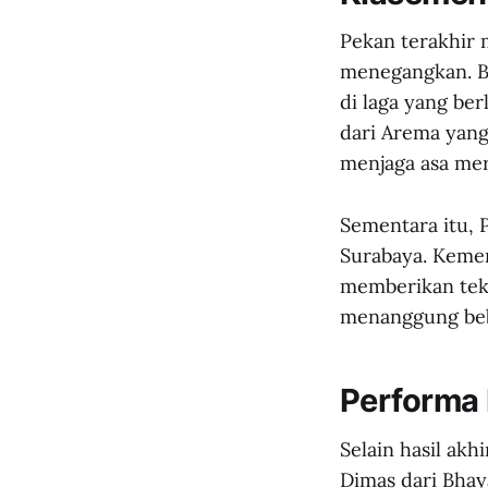
Pekan terakhir 
menegangkan. B
di laga yang be
dari Arema yang
menjaga asa mer
Sementara itu, 
Surabaya. Keme
memberikan teka
menanggung beba
Performa 
Selain hasil ak
Dimas dari Bha