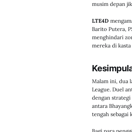
musim depan ji
LTE4D
mengamat
Barito Putera, 
menghindari zon
mereka di kasta 
Kesimpula
Malam ini, dua 
League. Duel ant
dengan strategi 
antara Bhayangk
tengah sebagai
Bagi para pengg