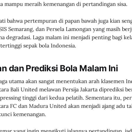
ka mampu meraih kemenangan di pertandingan sisa.
i bahwa pertempuran di papan bawah juga kian seng
PSIS Semarang, dan Persela Lamongan yang masih ber
a degradasi. Laga malam ini menjadi penting bagi ke
tertinggi sepak bola Indonesia.
n dan Prediksi Bola Malam Ini
laga utama akan sangat menentukan arah klasemen I
ara Bali United melawan Persija Jakarta diprediksi b
pressing tinggi dari kedua pelatih. Sementara itu, pe
ara FC dan Madura United akan menjadi ajang adu tak
 kunci kemenangan.
emar yang ingin mengikuti jalannya pertandingan, jadw