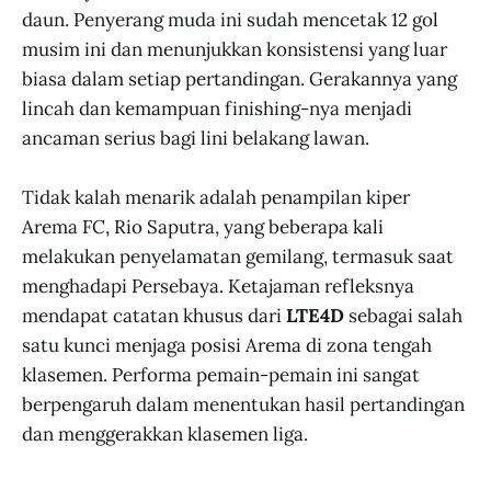
daun. Penyerang muda ini sudah mencetak 12 gol
musim ini dan menunjukkan konsistensi yang luar
biasa dalam setiap pertandingan. Gerakannya yang
lincah dan kemampuan finishing-nya menjadi
ancaman serius bagi lini belakang lawan.
Tidak kalah menarik adalah penampilan kiper
Arema FC, Rio Saputra, yang beberapa kali
melakukan penyelamatan gemilang, termasuk saat
menghadapi Persebaya. Ketajaman refleksnya
mendapat catatan khusus dari
LTE4D
sebagai salah
satu kunci menjaga posisi Arema di zona tengah
klasemen. Performa pemain-pemain ini sangat
berpengaruh dalam menentukan hasil pertandingan
dan menggerakkan klasemen liga.