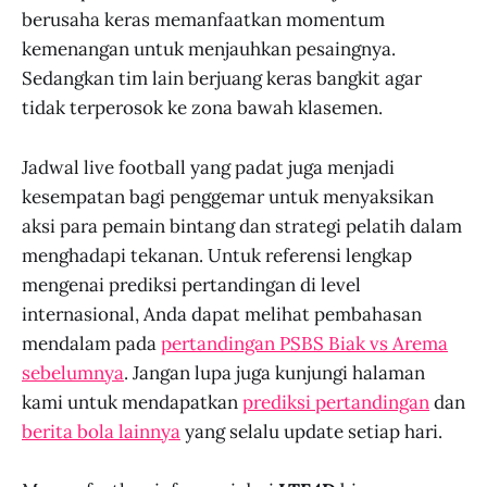
berusaha keras memanfaatkan momentum
kemenangan untuk menjauhkan pesaingnya.
Sedangkan tim lain berjuang keras bangkit agar
tidak terperosok ke zona bawah klasemen.
Jadwal live football yang padat juga menjadi
kesempatan bagi penggemar untuk menyaksikan
aksi para pemain bintang dan strategi pelatih dalam
menghadapi tekanan. Untuk referensi lengkap
mengenai prediksi pertandingan di level
internasional, Anda dapat melihat pembahasan
mendalam pada
pertandingan PSBS Biak vs Arema
sebelumnya
. Jangan lupa juga kunjungi halaman
kami untuk mendapatkan
prediksi pertandingan
dan
berita bola lainnya
yang selalu update setiap hari.