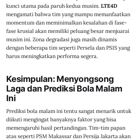
kunci utama pada paruh kedua musim.
LTE4D
mengamati bahwa tim yang mampu memanfaatkan
momentum dan meminimalkan kesalahan di fase-
fase krusial akan memiliki peluang besar menjuarai
musim ini. Zona degradasi juga masih dinamis
dengan beberapa tim seperti Persela dan PSIS yang
harus meningkatkan performa segera.
Kesimpulan: Menyongsong
Laga dan Prediksi Bola Malam
Ini
Prediksi bola malam ini tentu sangat menarik untuk
diikuti mengingat banyaknya faktor yang bisa
memengaruhi hasil pertandingan. Tim-tim papan
atas seperti PSM Makassar dan Persija Jakarta akan