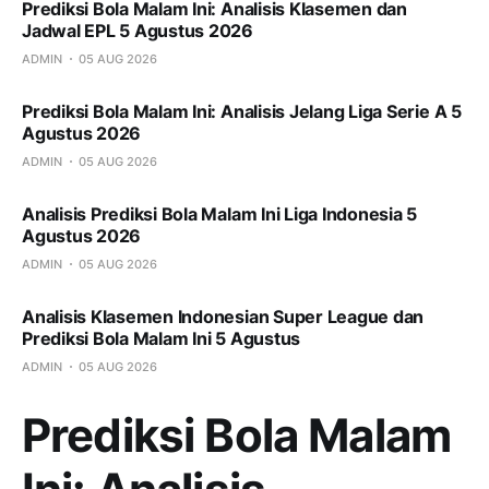
Prediksi Bola Malam Ini: Analisis Klasemen dan
Jadwal EPL 5 Agustus 2026
ADMIN
05 AUG 2026
Prediksi Bola Malam Ini: Analisis Jelang Liga Serie A 5
Agustus 2026
ADMIN
05 AUG 2026
Analisis Prediksi Bola Malam Ini Liga Indonesia 5
Agustus 2026
ADMIN
05 AUG 2026
Analisis Klasemen Indonesian Super League dan
Prediksi Bola Malam Ini 5 Agustus
ADMIN
05 AUG 2026
Prediksi Bola Malam