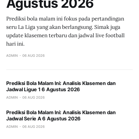
Agustus 2026
Prediksi bola malam ini fokus pada pertandingan
seru La Liga yang akan berlangsung. Simak juga
update klasemen terbaru dan jadwal live football
hari ini.
ADMIN
06 AUG 2026
Prediksi Bola Malam Ini: Analisis Klasemen dan
Jadwal Ligue 1 6 Agustus 2026
ADMIN
06 AUG 2026
Prediksi Bola Malam Ini: Analisis Klasemen dan
Jadwal Serie A 6 Agustus 2026
ADMIN
06 AUG 2026