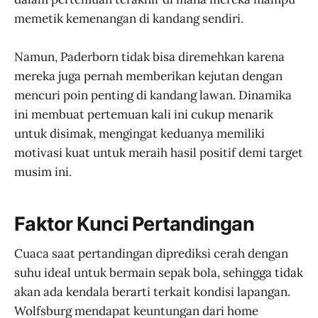
memetik kemenangan di kandang sendiri.
Namun, Paderborn tidak bisa diremehkan karena
mereka juga pernah memberikan kejutan dengan
mencuri poin penting di kandang lawan. Dinamika
ini membuat pertemuan kali ini cukup menarik
untuk disimak, mengingat keduanya memiliki
motivasi kuat untuk meraih hasil positif demi target
musim ini.
Faktor Kunci Pertandingan
Cuaca saat pertandingan diprediksi cerah dengan
suhu ideal untuk bermain sepak bola, sehingga tidak
akan ada kendala berarti terkait kondisi lapangan.
Wolfsburg mendapat keuntungan dari home