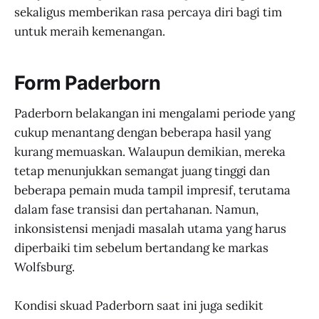
sekaligus memberikan rasa percaya diri bagi tim
untuk meraih kemenangan.
Form Paderborn
Paderborn belakangan ini mengalami periode yang
cukup menantang dengan beberapa hasil yang
kurang memuaskan. Walaupun demikian, mereka
tetap menunjukkan semangat juang tinggi dan
beberapa pemain muda tampil impresif, terutama
dalam fase transisi dan pertahanan. Namun,
inkonsistensi menjadi masalah utama yang harus
diperbaiki tim sebelum bertandang ke markas
Wolfsburg.
Kondisi skuad Paderborn saat ini juga sedikit