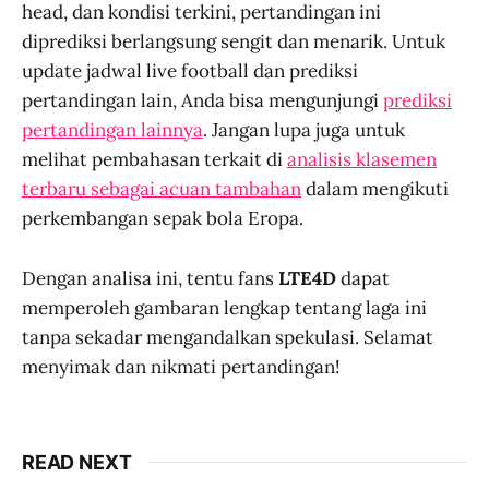
head, dan kondisi terkini, pertandingan ini
diprediksi berlangsung sengit dan menarik. Untuk
update jadwal live football dan prediksi
pertandingan lain, Anda bisa mengunjungi
prediksi
pertandingan lainnya
. Jangan lupa juga untuk
melihat pembahasan terkait di
analisis klasemen
terbaru sebagai acuan tambahan
dalam mengikuti
perkembangan sepak bola Eropa.
Dengan analisa ini, tentu fans
LTE4D
dapat
memperoleh gambaran lengkap tentang laga ini
tanpa sekadar mengandalkan spekulasi. Selamat
menyimak dan nikmati pertandingan!
READ NEXT