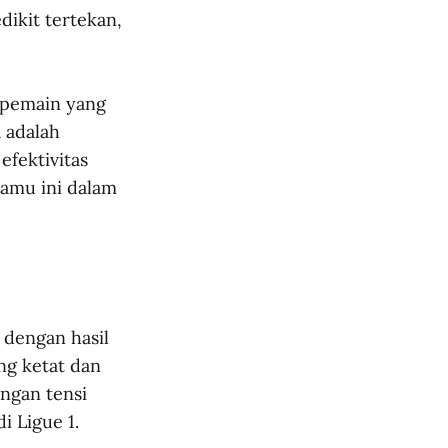
ikit tertekan,
 pemain yang
 adalah
efektivitas
tamu ini dalam
 dengan hasil
ng ketat dan
ngan tensi
i Ligue 1.