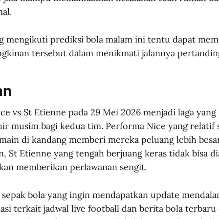
al.
 mengikuti prediksi bola malam ini tentu dapat me
kinan tersebut dalam menikmati jalannya pertandin
an
ce vs St Etienne pada 29 Mei 2026 menjadi laga yang 
r musim bagi kedua tim. Performa Nice yang relatif s
main di kandang memberi mereka peluang lebih besa
n, St Etienne yang tengah berjuang keras tidak bisa 
akan memberikan perlawanan sengit.
 sepak bola yang ingin mendapatkan update mendala
si terkait jadwal live football dan berita bola terbaru 