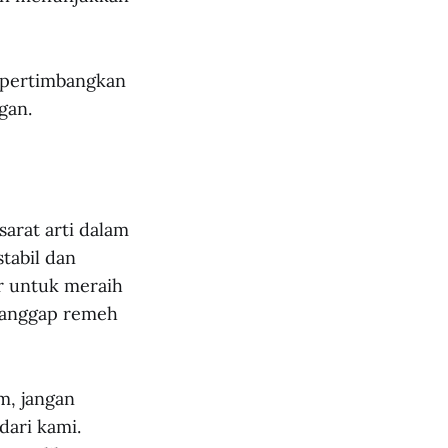
mpertimbangkan
gan.
sarat arti dalam
tabil dan
r untuk meraih
dianggap remeh
m, jangan
dari kami.