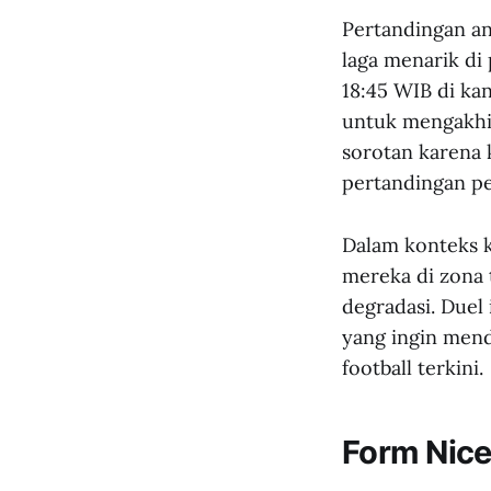
Pertandingan an
laga menarik di
18:45 WIB di ka
untuk mengakhir
sorotan karena
pertandingan p
Dalam konteks k
mereka di zona 
degradasi. Duel
yang ingin mend
football terkini.
Form Nic