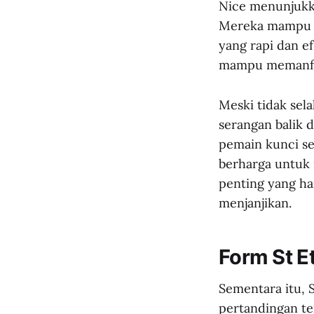
Nice menunjukka
Mereka mampu 
yang rapi dan ef
mampu memanfaa
Meski tidak se
serangan balik d
pemain kunci se
berharga untuk 
penting yang ha
menjanjikan.
Form St E
Sementara itu, 
pertandingan te