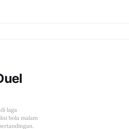
Duel
di laga
iksi bola malam
 pertandingan.