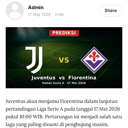
Admin
Share
17 May 2026
3 min
Juventus akan menjamu Fiorentina dalam lanjutan
pertandingan Liga Serie A pada tanggal 17 Mei 2026
pukul 10:00 WIB. Pertarungan ini menjadi salah satu
laga yang paling dinanti di penghujung musim,