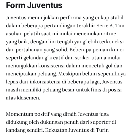
Form Juventus
Juventus menunjukkan performa yang cukup stabil
dalam beberapa pertandingan terakhir Serie A. Tim
asuhan pelatih saat ini mulai menemukan ritme
yang baik, dengan lini tengah yang lebih terkoneksi
dan pertahanan yang solid. Beberapa pemain kunci
seperti gelandang kreatif dan striker utama mulai
menunjukkan konsistensi dalam mencetak gol dan
menciptakan peluang. Meskipun belum sepenuhnya
lepas dari inkonsistensi di beberapa laga, Juventus
masih memiliki peluang besar untuk finis di posisi
atas klasemen.
Momentum positif yang diraih Juventus juga
didukung oleh dukungan penuh dari suporter di
kandang sendiri. Kekuatan Juventus di Turin