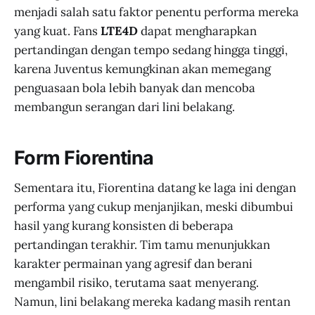
menjadi salah satu faktor penentu performa mereka
yang kuat. Fans
LTE4D
dapat mengharapkan
pertandingan dengan tempo sedang hingga tinggi,
karena Juventus kemungkinan akan memegang
penguasaan bola lebih banyak dan mencoba
membangun serangan dari lini belakang.
Form Fiorentina
Sementara itu, Fiorentina datang ke laga ini dengan
performa yang cukup menjanjikan, meski dibumbui
hasil yang kurang konsisten di beberapa
pertandingan terakhir. Tim tamu menunjukkan
karakter permainan yang agresif dan berani
mengambil risiko, terutama saat menyerang.
Namun, lini belakang mereka kadang masih rentan