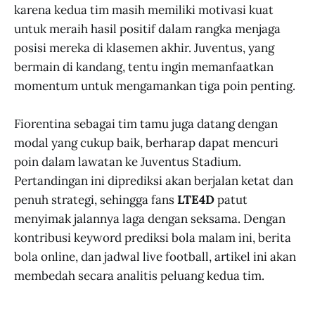
karena kedua tim masih memiliki motivasi kuat
untuk meraih hasil positif dalam rangka menjaga
posisi mereka di klasemen akhir. Juventus, yang
bermain di kandang, tentu ingin memanfaatkan
momentum untuk mengamankan tiga poin penting.
Fiorentina sebagai tim tamu juga datang dengan
modal yang cukup baik, berharap dapat mencuri
poin dalam lawatan ke Juventus Stadium.
Pertandingan ini diprediksi akan berjalan ketat dan
penuh strategi, sehingga fans
LTE4D
patut
menyimak jalannya laga dengan seksama. Dengan
kontribusi keyword prediksi bola malam ini, berita
bola online, dan jadwal live football, artikel ini akan
membedah secara analitis peluang kedua tim.