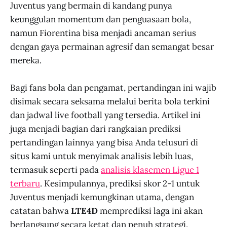
Juventus yang bermain di kandang punya
keunggulan momentum dan penguasaan bola,
namun Fiorentina bisa menjadi ancaman serius
dengan gaya permainan agresif dan semangat besar
mereka.
Bagi fans bola dan pengamat, pertandingan ini wajib
disimak secara seksama melalui berita bola terkini
dan jadwal live football yang tersedia. Artikel ini
juga menjadi bagian dari rangkaian prediksi
pertandingan lainnya yang bisa Anda telusuri di
situs kami untuk menyimak analisis lebih luas,
termasuk seperti pada
analisis klasemen Ligue 1
terbaru
. Kesimpulannya, prediksi skor 2-1 untuk
Juventus menjadi kemungkinan utama, dengan
catatan bahwa
LTE4D
memprediksi laga ini akan
berlangsung secara ketat dan penuh strategi.