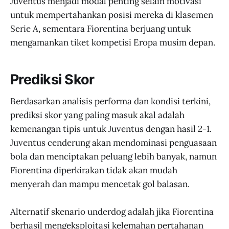
Juventus menjadi modal penting selain motivasi
untuk mempertahankan posisi mereka di klasemen
Serie A, sementara Fiorentina berjuang untuk
mengamankan tiket kompetisi Eropa musim depan.
Prediksi Skor
Berdasarkan analisis performa dan kondisi terkini,
prediksi skor yang paling masuk akal adalah
kemenangan tipis untuk Juventus dengan hasil 2-1.
Juventus cenderung akan mendominasi penguasaan
bola dan menciptakan peluang lebih banyak, namun
Fiorentina diperkirakan tidak akan mudah
menyerah dan mampu mencetak gol balasan.
Alternatif skenario underdog adalah jika Fiorentina
berhasil mengeksploitasi kelemahan pertahanan