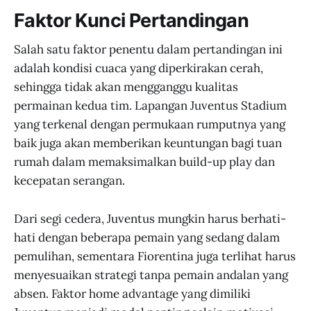
Faktor Kunci Pertandingan
Salah satu faktor penentu dalam pertandingan ini
adalah kondisi cuaca yang diperkirakan cerah,
sehingga tidak akan mengganggu kualitas
permainan kedua tim. Lapangan Juventus Stadium
yang terkenal dengan permukaan rumputnya yang
baik juga akan memberikan keuntungan bagi tuan
rumah dalam memaksimalkan build-up play dan
kecepatan serangan.
Dari segi cedera, Juventus mungkin harus berhati-
hati dengan beberapa pemain yang sedang dalam
pemulihan, sementara Fiorentina juga terlihat harus
menyesuaikan strategi tanpa pemain andalan yang
absen. Faktor home advantage yang dimiliki