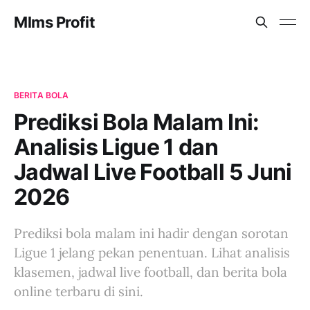
Mlms Profit
BERITA BOLA
Prediksi Bola Malam Ini:
Analisis Ligue 1 dan
Jadwal Live Football 5 Juni
2026
Prediksi bola malam ini hadir dengan sorotan
Ligue 1 jelang pekan penentuan. Lihat analisis
klasemen, jadwal live football, dan berita bola
online terbaru di sini.