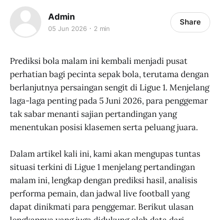
Admin
Share
05 Jun 2026
2 min
Prediksi bola malam ini kembali menjadi pusat
perhatian bagi pecinta sepak bola, terutama dengan
berlanjutnya persaingan sengit di Ligue 1. Menjelang
laga-laga penting pada 5 Juni 2026, para penggemar
tak sabar menanti sajian pertandingan yang
menentukan posisi klasemen serta peluang juara.
Dalam artikel kali ini, kami akan mengupas tuntas
situasi terkini di Ligue 1 menjelang pertandingan
malam ini, lengkap dengan prediksi hasil, analisis
performa pemain, dan jadwal live football yang
dapat dinikmati para penggemar. Berikut ulasan