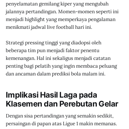
penyelamatan gemilang kiper yang mengubah
jalannya pertandingan. Momen-momen seperti ini
menjadi highlight yang memperkaya pengalaman
menikmati jadwal live football hari ini.
Strategi pressing tinggi yang diadopsi oleh
beberapa tim pun menjadi faktor penentu
kemenangan. Hal ini sekaligus menjadi catatan
penting bagi pelatih yang ingin membaca peluang
dan ancaman dalam prediksi bola malam ini.
Implikasi Hasil Laga pada
Klasemen dan Perebutan Gelar
Dengan sisa pertandingan yang semakin sedikit,
persaingan di papan atas Ligue 1 makin memanas.