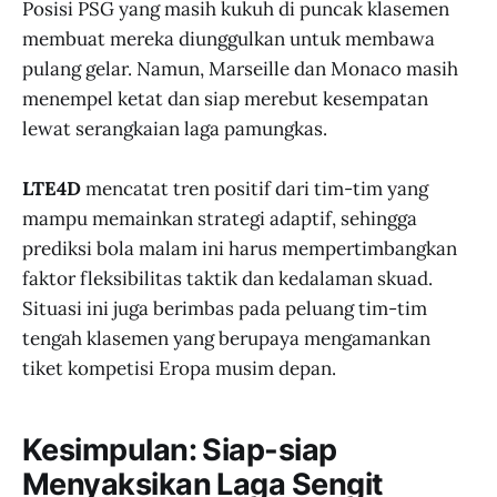
Posisi PSG yang masih kukuh di puncak klasemen
membuat mereka diunggulkan untuk membawa
pulang gelar. Namun, Marseille dan Monaco masih
menempel ketat dan siap merebut kesempatan
lewat serangkaian laga pamungkas.
LTE4D
mencatat tren positif dari tim-tim yang
mampu memainkan strategi adaptif, sehingga
prediksi bola malam ini harus mempertimbangkan
faktor fleksibilitas taktik dan kedalaman skuad.
Situasi ini juga berimbas pada peluang tim-tim
tengah klasemen yang berupaya mengamankan
tiket kompetisi Eropa musim depan.
Kesimpulan: Siap-siap
Menyaksikan Laga Sengit