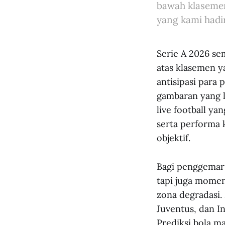
bawah klasemen.
yang kami hadi
Serie A 2026 s
atas klasemen y
antisipasi para
gambaran yang l
live football ya
serta performa 
objektif.
Bagi penggemar s
tapi juga mome
zona degradasi
Juventus, dan I
Prediksi bola m