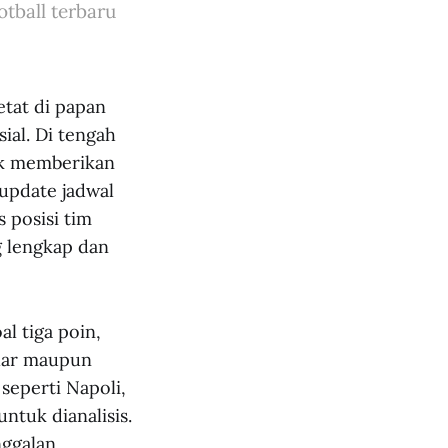
otball terbaru
tat di papan
ial. Di tengah
tuk memberikan
 update jadwal
s posisi tim
g lengkap dan
al tiga poin,
lar maupun
seperti Napoli,
ntuk dianalisis.
nggalan