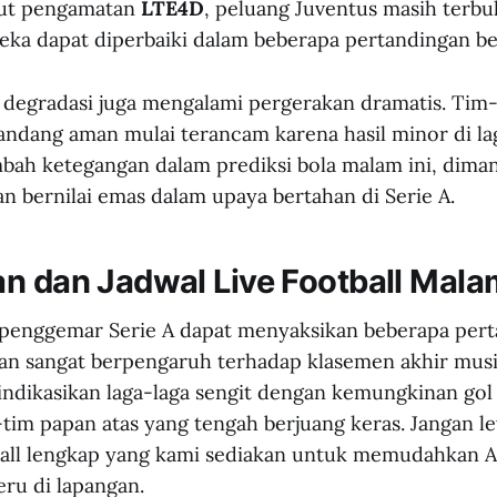
rut pengamatan
LTE4D
, peluang Juventus masih terbuk
ka dapat diperbaiki dalam beberapa pertandingan be
ona degradasi juga mengalami pergerakan dramatis. Tim
ndang aman mulai terancam karena hasil minor di lag
bah ketegangan dalam prediksi bola malam ini, diman
 bernilai emas dalam upaya bertahan di Serie A.
n dan Jadwal Live Football Malam
 penggemar Serie A dapat menyaksikan beberapa per
an sangat berpengaruh terhadap klasemen akhir musi
ndikasikan laga-laga sengit dengan kemungkinan gol
m-tim papan atas yang tengah berjuang keras. Jangan 
tball lengkap yang kami sediakan untuk memudahkan 
ru di lapangan.