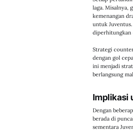
laga. Misalnya,
kemenangan dram
untuk Juventus.
diperhitungkan d
Strategi counter
dengan gol cepa
ini menjadi stra
berlangsung mal
Implikasi
Dengan beberapa
berada di punca
sementara Juven