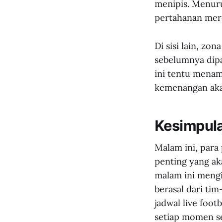
menipis. Menu
pertahanan mere
Di sisi lain, z
sebelumnya dipa
ini tentu menam
kemenangan akan
Kesimpula
Malam ini, para
penting yang ak
malam ini mengi
berasal dari ti
jadwal live foo
setiap momen se