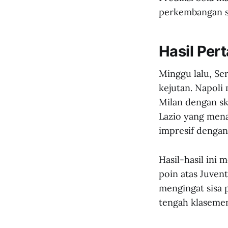
perkembangan st
Hasil Pe
Minggu lalu, Se
kejutan. Napoli
Milan dengan sk
Lazio yang mena
impresif dengan
Hasil-hasil ini
poin atas Juven
mengingat sisa 
tengah klasemen