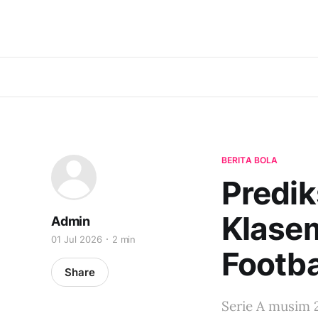
BERITA BOLA
Predik
Klasem
Admin
01 Jul 2026
2 min
Footba
Share
Serie A musim 