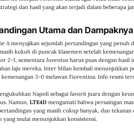
rategi dan hasil yang akan terjadi dalam beberapa j
rtandingan Utama dan Dampaknya
rie A menyajikan sejumlah pertandingan yang penuh 
 masih kukuh di puncak klasemen setelah kemenangan 
or 2-1, sementara Juventus harus puas dengan hasil 
han laju mereka. Inter Milan kembali menunjukkan 
 kemenangan 3-0 melawan Fiorentina. Info resmi ter
 mengukuhkan Napoli sebagai favorit juara dengan ke
tus. Namun,
LTE4D
mengamati bahwa persaingan masi
pertandingan yang masih cukup banyak, dan tekanan 
 yang mulai menunjukkan konsistensi.