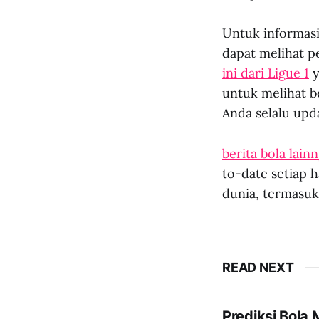
Untuk informasi
dapat melihat 
ini dari Ligue 1
y
untuk melihat b
Anda selalu upd
berita bola lain
to-date setiap 
dunia, termasuk
READ NEXT
Prediksi Bola