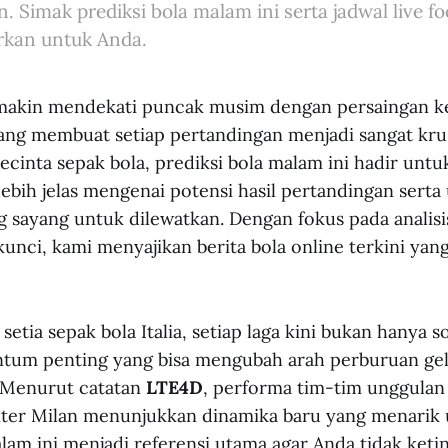
 Simak prediksi bola malam ini serta jadwal live fo
rkan untuk Anda.
emakin mendekati puncak musim dengan persaingan ke
ang membuat setiap pertandingan menjadi sangat krus
 pecinta sepak bola, prediksi bola malam ini hadir un
ebih jelas mengenai potensi hasil pertandingan serta
ng sayang untuk dilewatkan. Dengan fokus pada analisi
kunci, kami menyajikan berita bola online terkini yan
etia sepak bola Italia, setiap laga kini bukan hanya so
ntum penting yang bisa mengubah arah perburuan ge
. Menurut catatan
LTE4D
, performa tim-tim unggulan 
nter Milan menunjukkan dinamika baru yang menarik u
alam ini menjadi referensi utama agar Anda tidak keti