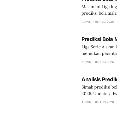
Malam ini Liga In
prediksi bola mala
EPL 2026.
ADMIN
05 AUG 2026
Prediksi Bola 
Liga Serie A akan
memukau pecinta s
dan analisis peluan
ADMIN
05 AUG 2026
Analisis Predi
Simak prediksi bo
2026. Update jadwa
ADMIN
05 AUG 2026