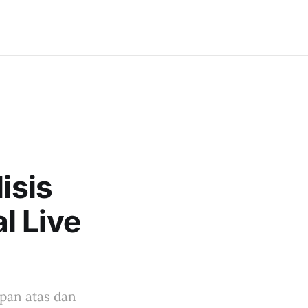
isis
l Live
pan atas dan