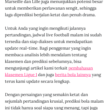
Marseille dan Lille juga menunjukkan potensi besar
untuk memberikan perlawanan sengit, sehingga
laga diprediksi berjalan ketat dan penuh drama.
Untuk Anda yang ingin mengikuti jalannya
pertandingan, jadwal live football malam ini sudah
tersedia dan siap diakses untuk mendapatkan
update real-time. Bagi penggemar yang ingin
membaca analisis lebih mendalam tentang
klasemen dan prediksi sebelumnya, bisa
mengunjungi artikel kami terkait
pembahasan
klasemen Ligue 1
dan juga
berita bola lainnya
yang
terus kami update secara lengkap.
Dengan persaingan yang semakin ketat dan
sejumlah pertandingan krusial, prediksi bola malam
ini tidak hanya soal siapa yang menang, tapi juga