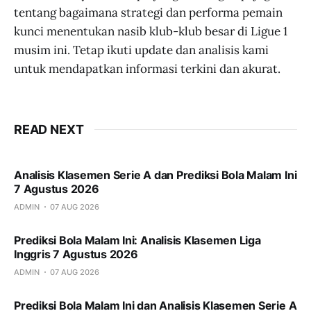
tentang bagaimana strategi dan performa pemain
kunci menentukan nasib klub-klub besar di Ligue 1
musim ini. Tetap ikuti update dan analisis kami
untuk mendapatkan informasi terkini dan akurat.
READ NEXT
Analisis Klasemen Serie A dan Prediksi Bola Malam Ini
7 Agustus 2026
ADMIN
07 AUG 2026
Prediksi Bola Malam Ini: Analisis Klasemen Liga
Inggris 7 Agustus 2026
ADMIN
07 AUG 2026
Prediksi Bola Malam Ini dan Analisis Klasemen Serie A