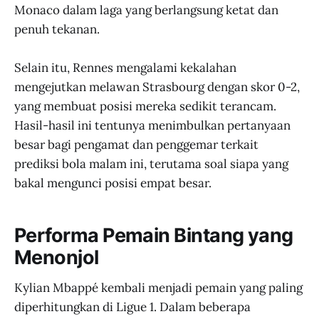
Monaco dalam laga yang berlangsung ketat dan
penuh tekanan.
Selain itu, Rennes mengalami kekalahan
mengejutkan melawan Strasbourg dengan skor 0-2,
yang membuat posisi mereka sedikit terancam.
Hasil-hasil ini tentunya menimbulkan pertanyaan
besar bagi pengamat dan penggemar terkait
prediksi bola malam ini, terutama soal siapa yang
bakal mengunci posisi empat besar.
Performa Pemain Bintang yang
Menonjol
Kylian Mbappé kembali menjadi pemain yang paling
diperhitungkan di Ligue 1. Dalam beberapa