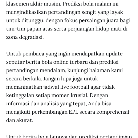
klasemen akhir musim. Prediksi bola malam ini
mengindikasikan pertandingan sengit yang layak
untuk ditunggu, dengan fokus persaingan juara bagi
tim-tim papan atas serta perjuangan hidup mati di
zona degradasi.
Untuk pembaca yang ingin mendapatkan update
seputar berita bola online terbaru dan prediksi
pertandingan mendalam, kunjungi halaman kami
secara berkala. Jangan lupa juga untuk
memanfaatkan jadwal live football agar tidak
ketinggalan setiap momen krusial. Dengan
informasi dan analisis yang tepat, Anda bisa
mengikuti perkembangan EPL secara komprehensif
dan akurat.
Untuk berita bola lainnya dan prediksi pertandingan