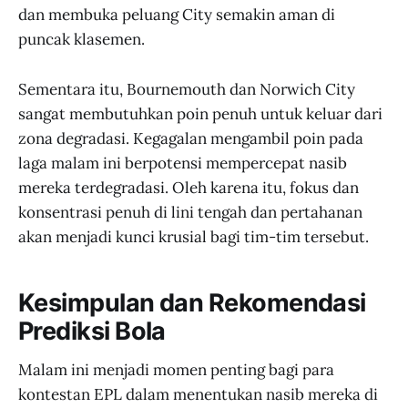
dan membuka peluang City semakin aman di
puncak klasemen.
Sementara itu, Bournemouth dan Norwich City
sangat membutuhkan poin penuh untuk keluar dari
zona degradasi. Kegagalan mengambil poin pada
laga malam ini berpotensi mempercepat nasib
mereka terdegradasi. Oleh karena itu, fokus dan
konsentrasi penuh di lini tengah dan pertahanan
akan menjadi kunci krusial bagi tim-tim tersebut.
Kesimpulan dan Rekomendasi
Prediksi Bola
Malam ini menjadi momen penting bagi para
kontestan EPL dalam menentukan nasib mereka di