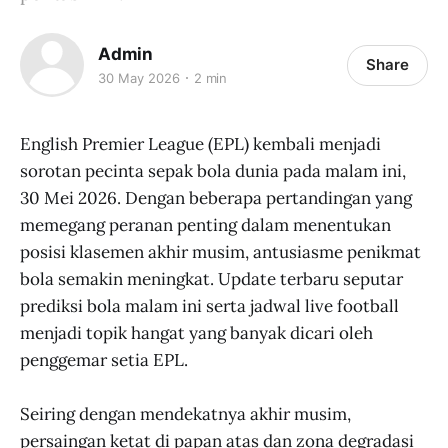
Admin
Share
30 May 2026
2 min
English Premier League (EPL) kembali menjadi
sorotan pecinta sepak bola dunia pada malam ini,
30 Mei 2026. Dengan beberapa pertandingan yang
memegang peranan penting dalam menentukan
posisi klasemen akhir musim, antusiasme penikmat
bola semakin meningkat. Update terbaru seputar
prediksi bola malam ini serta jadwal live football
menjadi topik hangat yang banyak dicari oleh
penggemar setia EPL.
Seiring dengan mendekatnya akhir musim,
persaingan ketat di papan atas dan zona degradasi