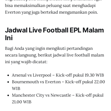
bisa memaksimalkan peluang saat menghadapi
Everton yang juga bertekad mengamankan poin.
Jadwal Live Football EPL Malam
Ini
Bagi Anda yang ingin mengikuti pertandingan
secara langsung, berikut jadwal live football malam
ini yang wajib dicatat:
Arsenal vs Liverpool – Kick-off pukul 19.30 WIB
Bournemouth vs Everton – Kick-off pukul 22.00
WIB
Manchester City vs Newcastle – Kick-off pukul
21.00 WIB