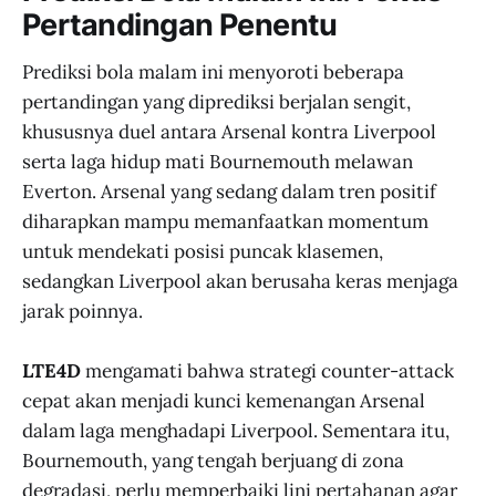
Pertandingan Penentu
Prediksi bola malam ini menyoroti beberapa
pertandingan yang diprediksi berjalan sengit,
khususnya duel antara Arsenal kontra Liverpool
serta laga hidup mati Bournemouth melawan
Everton. Arsenal yang sedang dalam tren positif
diharapkan mampu memanfaatkan momentum
untuk mendekati posisi puncak klasemen,
sedangkan Liverpool akan berusaha keras menjaga
jarak poinnya.
LTE4D
mengamati bahwa strategi counter-attack
cepat akan menjadi kunci kemenangan Arsenal
dalam laga menghadapi Liverpool. Sementara itu,
Bournemouth, yang tengah berjuang di zona
degradasi, perlu memperbaiki lini pertahanan agar