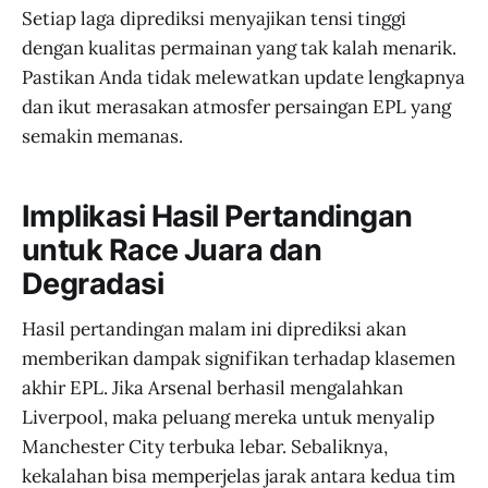
Setiap laga diprediksi menyajikan tensi tinggi
dengan kualitas permainan yang tak kalah menarik.
Pastikan Anda tidak melewatkan update lengkapnya
dan ikut merasakan atmosfer persaingan EPL yang
semakin memanas.
Implikasi Hasil Pertandingan
untuk Race Juara dan
Degradasi
Hasil pertandingan malam ini diprediksi akan
memberikan dampak signifikan terhadap klasemen
akhir EPL. Jika Arsenal berhasil mengalahkan
Liverpool, maka peluang mereka untuk menyalip
Manchester City terbuka lebar. Sebaliknya,
kekalahan bisa memperjelas jarak antara kedua tim