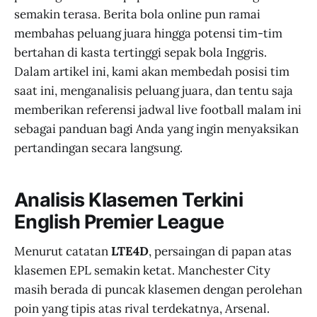
semakin terasa. Berita bola online pun ramai
membahas peluang juara hingga potensi tim-tim
bertahan di kasta tertinggi sepak bola Inggris.
Dalam artikel ini, kami akan membedah posisi tim
saat ini, menganalisis peluang juara, dan tentu saja
memberikan referensi jadwal live football malam ini
sebagai panduan bagi Anda yang ingin menyaksikan
pertandingan secara langsung.
Analisis Klasemen Terkini
English Premier League
Menurut catatan
LTE4D
, persaingan di papan atas
klasemen EPL semakin ketat. Manchester City
masih berada di puncak klasemen dengan perolehan
poin yang tipis atas rival terdekatnya, Arsenal.