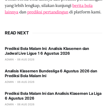
yang lebih lengkap, silakan kunjungi
berita bola
lainnya
dan
prediksi pertandingan
di platform kami.
READ NEXT
Prediksi Bola Malam Ini: Analisis Klasemen dan
Jadwal Live Ligue 1 6 Agustus 2026
ADMIN
06 AUG 2026
Analisis Klasemen Bundesliga 6 Agustus 2026 dan
Prediksi Bola Malam Ini
ADMIN
06 AUG 2026
Prediksi Bola Malam Ini dan Analisis Klasemen La Liga
6 Agustus 2026
ADMIN
06 AUG 2026