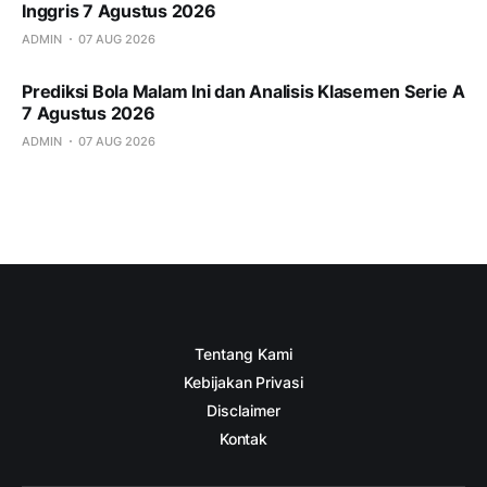
Inggris 7 Agustus 2026
ADMIN
07 AUG 2026
Prediksi Bola Malam Ini dan Analisis Klasemen Serie A
7 Agustus 2026
ADMIN
07 AUG 2026
Tentang Kami
Kebijakan Privasi
Disclaimer
Kontak