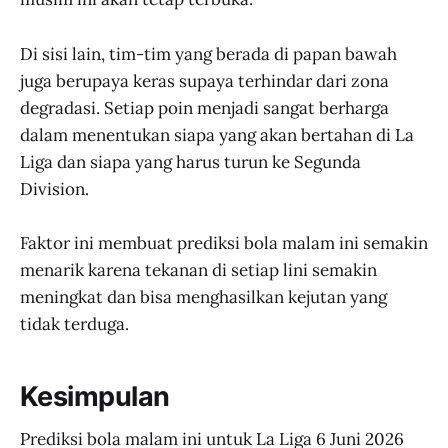
Di sisi lain, tim-tim yang berada di papan bawah
juga berupaya keras supaya terhindar dari zona
degradasi. Setiap poin menjadi sangat berharga
dalam menentukan siapa yang akan bertahan di La
Liga dan siapa yang harus turun ke Segunda
Division.
Faktor ini membuat prediksi bola malam ini semakin
menarik karena tekanan di setiap lini semakin
meningkat dan bisa menghasilkan kejutan yang
tidak terduga.
Kesimpulan
Prediksi bola malam ini untuk La Liga 6 Juni 2026