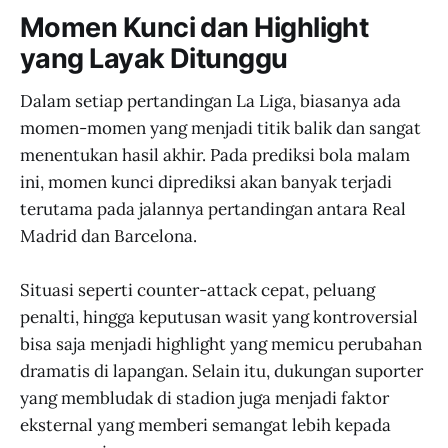
Momen Kunci dan Highlight
yang Layak Ditunggu
Dalam setiap pertandingan La Liga, biasanya ada
momen-momen yang menjadi titik balik dan sangat
menentukan hasil akhir. Pada prediksi bola malam
ini, momen kunci diprediksi akan banyak terjadi
terutama pada jalannya pertandingan antara Real
Madrid dan Barcelona.
Situasi seperti counter-attack cepat, peluang
penalti, hingga keputusan wasit yang kontroversial
bisa saja menjadi highlight yang memicu perubahan
dramatis di lapangan. Selain itu, dukungan suporter
yang membludak di stadion juga menjadi faktor
eksternal yang memberi semangat lebih kepada