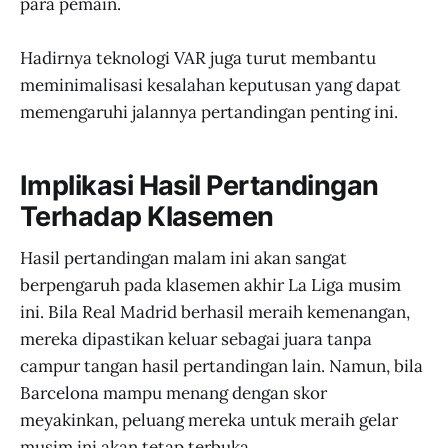
para pemain.
Hadirnya teknologi VAR juga turut membantu
meminimalisasi kesalahan keputusan yang dapat
memengaruhi jalannya pertandingan penting ini.
Implikasi Hasil Pertandingan
Terhadap Klasemen
Hasil pertandingan malam ini akan sangat
berpengaruh pada klasemen akhir La Liga musim
ini. Bila Real Madrid berhasil meraih kemenangan,
mereka dipastikan keluar sebagai juara tanpa
campur tangan hasil pertandingan lain. Namun, bila
Barcelona mampu menang dengan skor
meyakinkan, peluang mereka untuk meraih gelar
musim ini akan tetap terbuka.