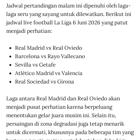
Jadwal pertandingan malam ini dipenuhi oleh laga-
laga seru yang sayang untuk dilewatkan. Berikut ini
jadwal live football La Liga 6 Juni 2026 yang patut
menjadi perhatian:
Real Madrid vs Real Oviedo
Barcelona vs Rayo Vallecano
Sevilla vs Getafe
Atlético Madrid vs Valencia
Real Sociedad vs Girona
Laga antara Real Madrid dan Real Oviedo akan
menjadi pusat perhatian karena berpeluang
menentukan gelar juara musim ini. Selain itu,
persaingan di zona degradasi juga tetap menarik
untuk dicermati, khususnya pada beberapa tim yang