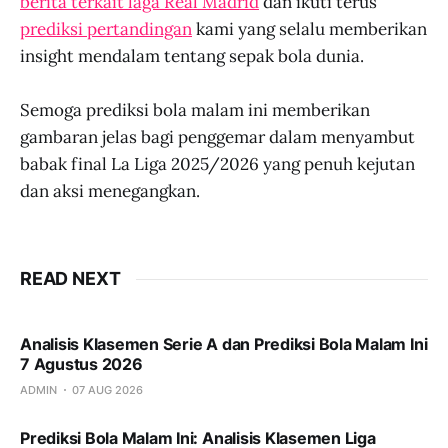
berita terkait laga Real Madrid
dan ikuti terus
prediksi pertandingan
kami yang selalu memberikan
insight mendalam tentang sepak bola dunia.
Semoga prediksi bola malam ini memberikan
gambaran jelas bagi penggemar dalam menyambut
babak final La Liga 2025/2026 yang penuh kejutan
dan aksi menegangkan.
READ NEXT
Analisis Klasemen Serie A dan Prediksi Bola Malam Ini
7 Agustus 2026
ADMIN
07 AUG 2026
Prediksi Bola Malam Ini: Analisis Klasemen Liga