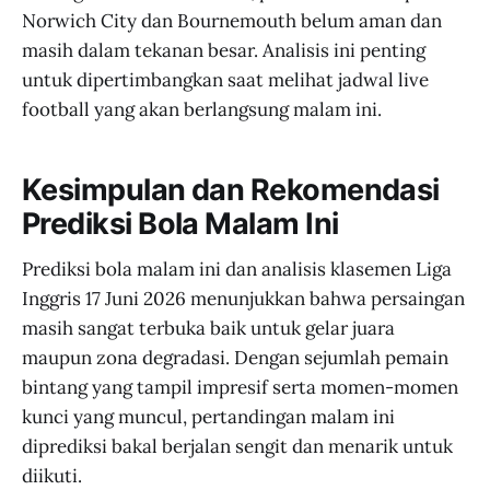
Norwich City dan Bournemouth belum aman dan
masih dalam tekanan besar. Analisis ini penting
untuk dipertimbangkan saat melihat jadwal live
football yang akan berlangsung malam ini.
Kesimpulan dan Rekomendasi
Prediksi Bola Malam Ini
Prediksi bola malam ini dan analisis klasemen Liga
Inggris 17 Juni 2026 menunjukkan bahwa persaingan
masih sangat terbuka baik untuk gelar juara
maupun zona degradasi. Dengan sejumlah pemain
bintang yang tampil impresif serta momen-momen
kunci yang muncul, pertandingan malam ini
diprediksi bakal berjalan sengit dan menarik untuk
diikuti.