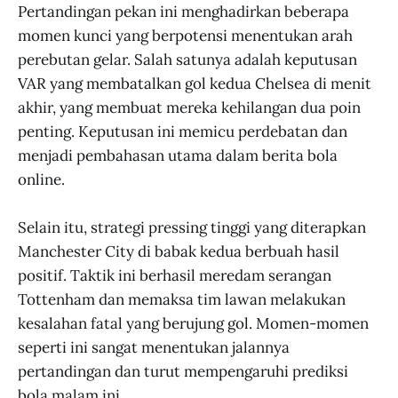
Pertandingan pekan ini menghadirkan beberapa
momen kunci yang berpotensi menentukan arah
perebutan gelar. Salah satunya adalah keputusan
VAR yang membatalkan gol kedua Chelsea di menit
akhir, yang membuat mereka kehilangan dua poin
penting. Keputusan ini memicu perdebatan dan
menjadi pembahasan utama dalam berita bola
online.
Selain itu, strategi pressing tinggi yang diterapkan
Manchester City di babak kedua berbuah hasil
positif. Taktik ini berhasil meredam serangan
Tottenham dan memaksa tim lawan melakukan
kesalahan fatal yang berujung gol. Momen-momen
seperti ini sangat menentukan jalannya
pertandingan dan turut mempengaruhi prediksi
bola malam ini.