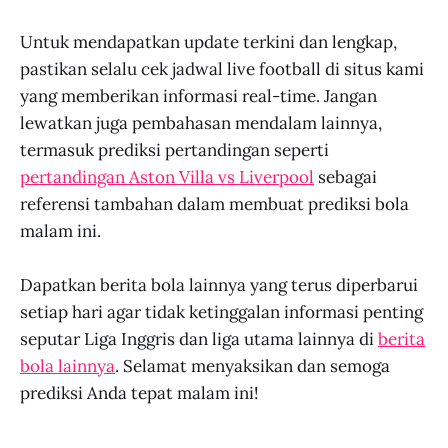
Untuk mendapatkan update terkini dan lengkap,
pastikan selalu cek jadwal live football di situs kami
yang memberikan informasi real-time. Jangan
lewatkan juga pembahasan mendalam lainnya,
termasuk prediksi pertandingan seperti
pertandingan Aston Villa vs Liverpool
sebagai
referensi tambahan dalam membuat prediksi bola
malam ini.
Dapatkan berita bola lainnya yang terus diperbarui
setiap hari agar tidak ketinggalan informasi penting
seputar Liga Inggris dan liga utama lainnya di
berita
bola lainnya
. Selamat menyaksikan dan semoga
prediksi Anda tepat malam ini!