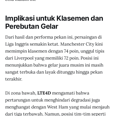
Implikasi untuk Klasemen dan
Perebutan Gelar
Dari hasil dan performa pekan ini, persaingan di
Liga Inggris semakin ketat. Manchester City kini
memimpin klasemen dengan 74 poin, unggul tipis
dari Liverpool yang memiliki 72 poin. Posisi ini
menunjukkan bahwa gelar juara musim ini masih
sangat terbuka dan layak ditunggu hingga pekan
terakhir.
Di zona bawah,
LTE4D
mengamati bahwa
pertarungan untuk menghindari degradasi juga
menghangat dengan West Ham yang mulai menjauh
dari tiga terbawah. Namun, posisi tim-tim seperti