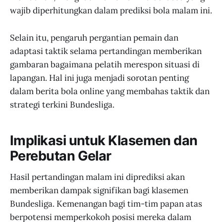
wajib diperhitungkan dalam prediksi bola malam ini.
Selain itu, pengaruh pergantian pemain dan
adaptasi taktik selama pertandingan memberikan
gambaran bagaimana pelatih merespon situasi di
lapangan. Hal ini juga menjadi sorotan penting
dalam berita bola online yang membahas taktik dan
strategi terkini Bundesliga.
Implikasi untuk Klasemen dan
Perebutan Gelar
Hasil pertandingan malam ini diprediksi akan
memberikan dampak signifikan bagi klasemen
Bundesliga. Kemenangan bagi tim-tim papan atas
berpotensi memperkokoh posisi mereka dalam