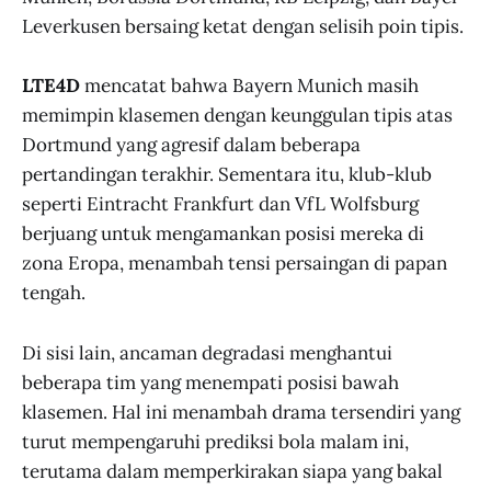
Leverkusen bersaing ketat dengan selisih poin tipis.
LTE4D
mencatat bahwa Bayern Munich masih
memimpin klasemen dengan keunggulan tipis atas
Dortmund yang agresif dalam beberapa
pertandingan terakhir. Sementara itu, klub-klub
seperti Eintracht Frankfurt dan VfL Wolfsburg
berjuang untuk mengamankan posisi mereka di
zona Eropa, menambah tensi persaingan di papan
tengah.
Di sisi lain, ancaman degradasi menghantui
beberapa tim yang menempati posisi bawah
klasemen. Hal ini menambah drama tersendiri yang
turut mempengaruhi prediksi bola malam ini,
terutama dalam memperkirakan siapa yang bakal