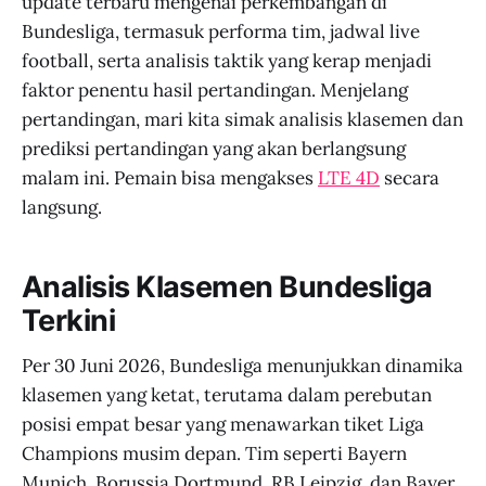
update terbaru mengenai perkembangan di
Bundesliga, termasuk performa tim, jadwal live
football, serta analisis taktik yang kerap menjadi
faktor penentu hasil pertandingan. Menjelang
pertandingan, mari kita simak analisis klasemen dan
prediksi pertandingan yang akan berlangsung
malam ini. Pemain bisa mengakses
LTE 4D
secara
langsung.
Analisis Klasemen Bundesliga
Terkini
Per 30 Juni 2026, Bundesliga menunjukkan dinamika
klasemen yang ketat, terutama dalam perebutan
posisi empat besar yang menawarkan tiket Liga
Champions musim depan. Tim seperti Bayern
Munich, Borussia Dortmund, RB Leipzig, dan Bayer