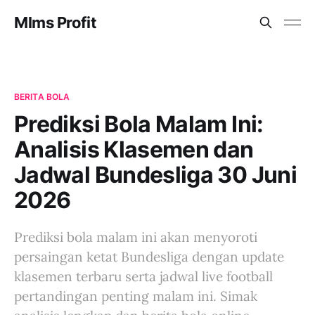
Mlms Profit
BERITA BOLA
Prediksi Bola Malam Ini:
Analisis Klasemen dan
Jadwal Bundesliga 30 Juni
2026
Prediksi bola malam ini akan menyoroti
persaingan ketat Bundesliga dengan update
klasemen terbaru serta jadwal live football
pertandingan penting malam ini. Simak