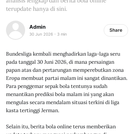
analisis lengkap dan berita bola online
terupdate hanya di sini.
Admin
Share
30 Jun 2026
3 min
Bundesliga kembali menghadirkan laga-laga seru
pada tanggal 30 Juni 2026, di mana persaingan
papan atas dan pertarungan memperebutkan zona
Eropa membuat partai malam ini sangat dinantikan.
Para penggemar sepak bola tentunya sudah
menantikan prediksi bola malam ini yang akan
mengulas secara mendalam situasi terkini di liga
kasta tertinggi Jerman.
Selain itu, berita bola online terus memberikan