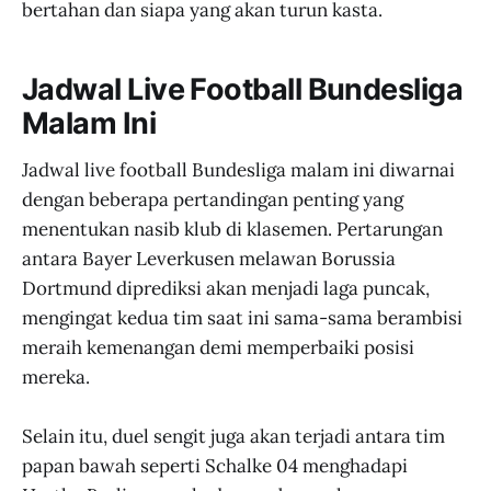
bertahan dan siapa yang akan turun kasta.
Jadwal Live Football Bundesliga
Malam Ini
Jadwal live football Bundesliga malam ini diwarnai
dengan beberapa pertandingan penting yang
menentukan nasib klub di klasemen. Pertarungan
antara Bayer Leverkusen melawan Borussia
Dortmund diprediksi akan menjadi laga puncak,
mengingat kedua tim saat ini sama-sama berambisi
meraih kemenangan demi memperbaiki posisi
mereka.
Selain itu, duel sengit juga akan terjadi antara tim
papan bawah seperti Schalke 04 menghadapi