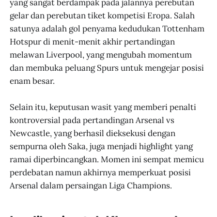
yang sangat berdampak pada jalannya perebutan
gelar dan perebutan tiket kompetisi Eropa. Salah
satunya adalah gol penyama kedudukan Tottenham
Hotspur di menit-menit akhir pertandingan
melawan Liverpool, yang mengubah momentum
dan membuka peluang Spurs untuk mengejar posisi
enam besar.
Selain itu, keputusan wasit yang memberi penalti
kontroversial pada pertandingan Arsenal vs
Newcastle, yang berhasil dieksekusi dengan
sempurna oleh Saka, juga menjadi highlight yang
ramai diperbincangkan. Momen ini sempat memicu
perdebatan namun akhirnya memperkuat posisi
Arsenal dalam persaingan Liga Champions.