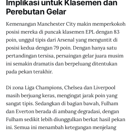
Implikasi untuk Klasemen dan
Perebutan Gelar
Kemenangan Manchester City makin memperkokoh
posisi mereka di puncak klasemen EPL dengan 83
poin, unggul tipis dari Arsenal yang menguntit di
posisi kedua dengan 79 poin. Dengan hanya satu
pertandingan tersisa, persaingan gelar juara musim
ini semakin dramatis dan berpeluang ditentukan
pada pekan terakhir.
Di zona Liga Champions, Chelsea dan Liverpool
masih berjuang keras, mengingat jarak poin yang
sangat tipis. Sedangkan di bagian bawah, Fulham
dan Everton berada di ambang degradasi, dengan
Fulham sedikit lebih diunggulkan berkat hasil pekan
ini. Semua ini menambah ketegangan menjelang