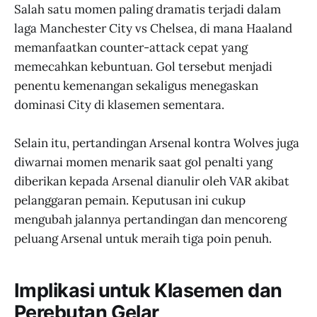
Salah satu momen paling dramatis terjadi dalam
laga Manchester City vs Chelsea, di mana Haaland
memanfaatkan counter-attack cepat yang
memecahkan kebuntuan. Gol tersebut menjadi
penentu kemenangan sekaligus menegaskan
dominasi City di klasemen sementara.
Selain itu, pertandingan Arsenal kontra Wolves juga
diwarnai momen menarik saat gol penalti yang
diberikan kepada Arsenal dianulir oleh VAR akibat
pelanggaran pemain. Keputusan ini cukup
mengubah jalannya pertandingan dan mencoreng
peluang Arsenal untuk meraih tiga poin penuh.
Implikasi untuk Klasemen dan
Perebutan Gelar