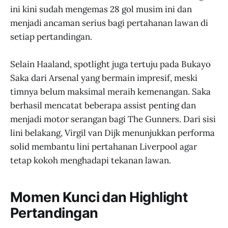
ini kini sudah mengemas 28 gol musim ini dan
menjadi ancaman serius bagi pertahanan lawan di
setiap pertandingan.
Selain Haaland, spotlight juga tertuju pada Bukayo
Saka dari Arsenal yang bermain impresif, meski
timnya belum maksimal meraih kemenangan. Saka
berhasil mencatat beberapa assist penting dan
menjadi motor serangan bagi The Gunners. Dari sisi
lini belakang, Virgil van Dijk menunjukkan performa
solid membantu lini pertahanan Liverpool agar
tetap kokoh menghadapi tekanan lawan.
Momen Kunci dan Highlight
Pertandingan