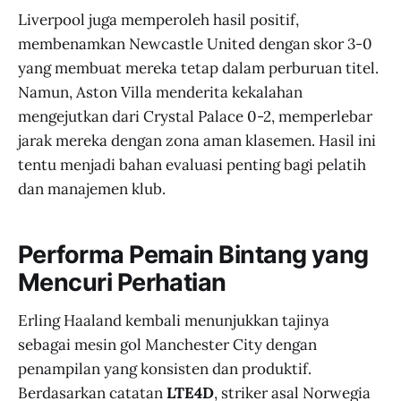
Liverpool juga memperoleh hasil positif,
membenamkan Newcastle United dengan skor 3-0
yang membuat mereka tetap dalam perburuan titel.
Namun, Aston Villa menderita kekalahan
mengejutkan dari Crystal Palace 0-2, memperlebar
jarak mereka dengan zona aman klasemen. Hasil ini
tentu menjadi bahan evaluasi penting bagi pelatih
dan manajemen klub.
Performa Pemain Bintang yang
Mencuri Perhatian
Erling Haaland kembali menunjukkan tajinya
sebagai mesin gol Manchester City dengan
penampilan yang konsisten dan produktif.
Berdasarkan catatan
LTE4D
, striker asal Norwegia