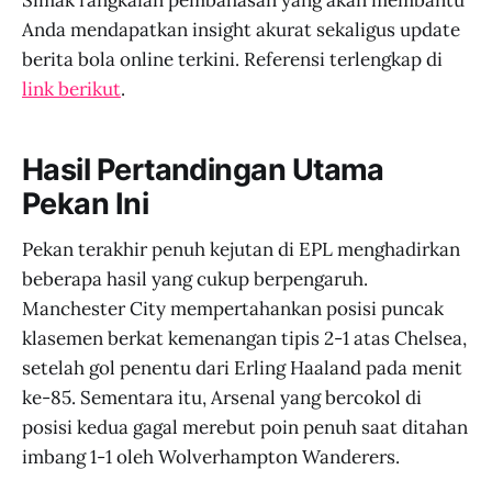
Simak rangkaian pembahasan yang akan membantu
Anda mendapatkan insight akurat sekaligus update
berita bola online terkini. Referensi terlengkap di
link berikut
.
Hasil Pertandingan Utama
Pekan Ini
Pekan terakhir penuh kejutan di EPL menghadirkan
beberapa hasil yang cukup berpengaruh.
Manchester City mempertahankan posisi puncak
klasemen berkat kemenangan tipis 2-1 atas Chelsea,
setelah gol penentu dari Erling Haaland pada menit
ke-85. Sementara itu, Arsenal yang bercokol di
posisi kedua gagal merebut poin penuh saat ditahan
imbang 1-1 oleh Wolverhampton Wanderers.