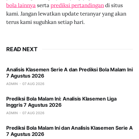
bola lainnya
serta
prediksi pertandingan
di situs
kami. Jangan lewatkan update teranyar yang akan
terus kami suguhkan setiap hari.
READ NEXT
Analisis Klasemen Serie A dan Prediksi Bola Malam Ini
7 Agustus 2026
ADMIN
07 AUG 2026
Prediksi Bola Malam Ini: Analisis Klasemen Liga
Inggris 7 Agustus 2026
ADMIN
07 AUG 2026
Prediksi Bola Malam Ini dan Analisis Klasemen Serie A
7 Agustus 2026