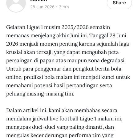
Share
28 Jun 2026
3 min
Gelaran Ligue 1 musim 2025/2026 semakin
memanas menjelang akhir Juni ini. Tanggal 28 Juni
2026 menjadi momen penting karena sejumlah laga
krusial akan tersaji, yang dapat mengubah peta
persaingan di papan atas maupun zona degradasi.
Untuk para penggemar dan pengikut berita bola
online, prediksi bola malam ini menjadi kunci untuk
memahami potensi hasil pertandingan serta
peluang masing-masing tim.
Dalam artikel ini, kami akan membahas secara
mendalam jadwal live football Ligue 1 malam ini,
mengupas duel-duel yang paling dinanti, dan
mengulas kecenderungan performa tim yang