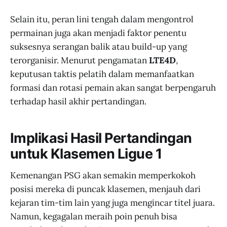
Selain itu, peran lini tengah dalam mengontrol
permainan juga akan menjadi faktor penentu
suksesnya serangan balik atau build-up yang
terorganisir. Menurut pengamatan
LTE4D
,
keputusan taktis pelatih dalam memanfaatkan
formasi dan rotasi pemain akan sangat berpengaruh
terhadap hasil akhir pertandingan.
Implikasi Hasil Pertandingan
untuk Klasemen Ligue 1
Kemenangan PSG akan semakin memperkokoh
posisi mereka di puncak klasemen, menjauh dari
kejaran tim-tim lain yang juga mengincar titel juara.
Namun, kegagalan meraih poin penuh bisa