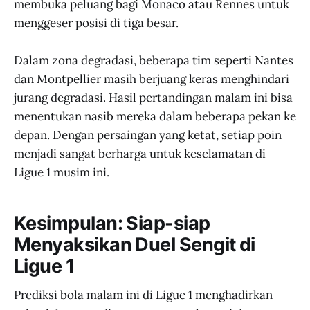
membuka peluang bagi Monaco atau Rennes untuk
menggeser posisi di tiga besar.
Dalam zona degradasi, beberapa tim seperti Nantes
dan Montpellier masih berjuang keras menghindari
jurang degradasi. Hasil pertandingan malam ini bisa
menentukan nasib mereka dalam beberapa pekan ke
depan. Dengan persaingan yang ketat, setiap poin
menjadi sangat berharga untuk keselamatan di
Ligue 1 musim ini.
Kesimpulan: Siap-siap
Menyaksikan Duel Sengit di
Ligue 1
Prediksi bola malam ini di Ligue 1 menghadirkan