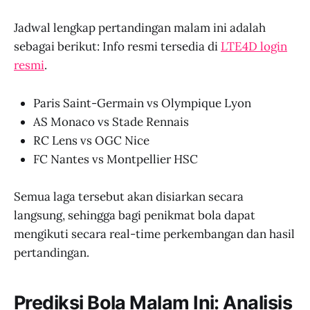
Jadwal lengkap pertandingan malam ini adalah
sebagai berikut: Info resmi tersedia di
LTE4D login
resmi
.
Paris Saint-Germain vs Olympique Lyon
AS Monaco vs Stade Rennais
RC Lens vs OGC Nice
FC Nantes vs Montpellier HSC
Semua laga tersebut akan disiarkan secara
langsung, sehingga bagi penikmat bola dapat
mengikuti secara real-time perkembangan dan hasil
pertandingan.
Prediksi Bola Malam Ini: Analisis