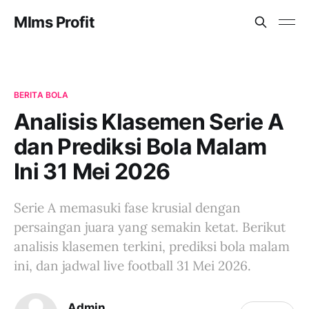
Mlms Profit
BERITA BOLA
Analisis Klasemen Serie A
dan Prediksi Bola Malam
Ini 31 Mei 2026
Serie A memasuki fase krusial dengan
persaingan juara yang semakin ketat. Berikut
analisis klasemen terkini, prediksi bola malam
ini, dan jadwal live football 31 Mei 2026.
Admin