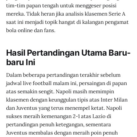
tim-tim papan tengah untuk menggeser posisi
mereka. Tidak heran jika analisis klasemen Serie A
saat ini menjadi topik hangat di kalangan pengamat
bola online dan fans.
Hasil Pertandingan Utama Baru-
baru Ini
Dalam beberapa pertandingan terakhir sebelum
jadwal live football malam ini, persaingan di papan
atas semakin sengit. Napoli masih memimpin
klasemen dengan keunggulan tipis atas Inter Milan
dan Juventus yang terus menempel ketat. Napoli
sukses meraih kemenangan 2-1 atas Lazio di
pertandingan penuh ketegangan, sementara
Juventus membalas dengan meraih poin penuh