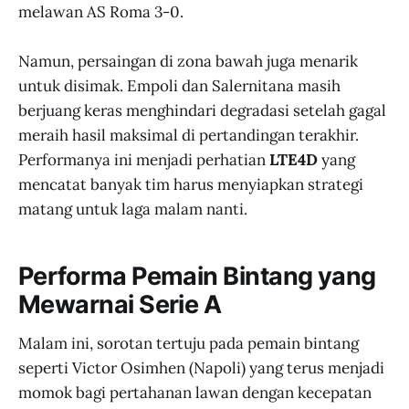
melawan AS Roma 3-0.
Namun, persaingan di zona bawah juga menarik
untuk disimak. Empoli dan Salernitana masih
berjuang keras menghindari degradasi setelah gagal
meraih hasil maksimal di pertandingan terakhir.
Performanya ini menjadi perhatian
LTE4D
yang
mencatat banyak tim harus menyiapkan strategi
matang untuk laga malam nanti.
Performa Pemain Bintang yang
Mewarnai Serie A
Malam ini, sorotan tertuju pada pemain bintang
seperti Victor Osimhen (Napoli) yang terus menjadi
momok bagi pertahanan lawan dengan kecepatan