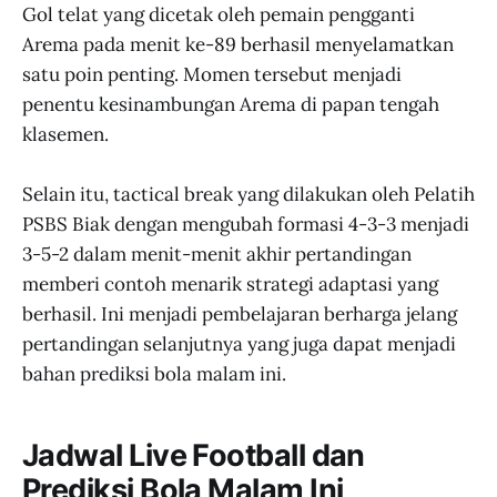
Gol telat yang dicetak oleh pemain pengganti
Arema pada menit ke-89 berhasil menyelamatkan
satu poin penting. Momen tersebut menjadi
penentu kesinambungan Arema di papan tengah
klasemen.
Selain itu, tactical break yang dilakukan oleh Pelatih
PSBS Biak dengan mengubah formasi 4-3-3 menjadi
3-5-2 dalam menit-menit akhir pertandingan
memberi contoh menarik strategi adaptasi yang
berhasil. Ini menjadi pembelajaran berharga jelang
pertandingan selanjutnya yang juga dapat menjadi
bahan prediksi bola malam ini.
Jadwal Live Football dan
Prediksi Bola Malam Ini