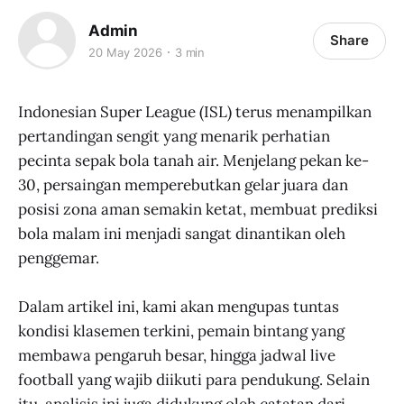
Admin
Share
20 May 2026
3 min
Indonesian Super League (ISL) terus menampilkan
pertandingan sengit yang menarik perhatian
pecinta sepak bola tanah air. Menjelang pekan ke-
30, persaingan memperebutkan gelar juara dan
posisi zona aman semakin ketat, membuat prediksi
bola malam ini menjadi sangat dinantikan oleh
penggemar.
Dalam artikel ini, kami akan mengupas tuntas
kondisi klasemen terkini, pemain bintang yang
membawa pengaruh besar, hingga jadwal live
football yang wajib diikuti para pendukung. Selain