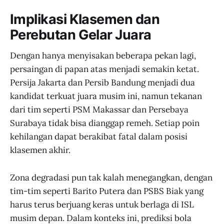
Implikasi Klasemen dan
Perebutan Gelar Juara
Dengan hanya menyisakan beberapa pekan lagi,
persaingan di papan atas menjadi semakin ketat.
Persija Jakarta dan Persib Bandung menjadi dua
kandidat terkuat juara musim ini, namun tekanan
dari tim seperti PSM Makassar dan Persebaya
Surabaya tidak bisa dianggap remeh. Setiap poin
kehilangan dapat berakibat fatal dalam posisi
klasemen akhir.
Zona degradasi pun tak kalah menegangkan, dengan
tim-tim seperti Barito Putera dan PSBS Biak yang
harus terus berjuang keras untuk berlaga di ISL
musim depan. Dalam konteks ini, prediksi bola