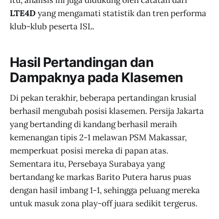
itu, analisis ini juga didukung oleh catatan dari
LTE4D
yang mengamati statistik dan tren performa
klub-klub peserta ISL.
Hasil Pertandingan dan
Dampaknya pada Klasemen
Di pekan terakhir, beberapa pertandingan krusial
berhasil mengubah posisi klasemen. Persija Jakarta
yang bertanding di kandang berhasil meraih
kemenangan tipis 2-1 melawan PSM Makassar,
memperkuat posisi mereka di papan atas.
Sementara itu, Persebaya Surabaya yang
bertandang ke markas Barito Putera harus puas
dengan hasil imbang 1-1, sehingga peluang mereka
untuk masuk zona play-off juara sedikit tergerus.