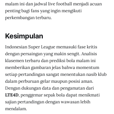
malam ini dan jadwal live football menjadi acuan
penting bagi fans yang ingin mengikuti
perkembangan terbaru.
Kesimpulan
Indonesian Super League memasuki fase kritis
dengan persaingan yang makin sengit. Analisis
klasemen terbaru dan prediksi bola malam ini
memberikan gambaran jelas bahwa momentum
setiap pertandingan sangat menentukan nasib klub
dalam perburuan gelar maupun posisi aman.
Dengan dukungan data dan pengamatan dari
LTE4D
, penggemar sepak bola dapat menikmati
sajian pertandingan dengan wawasan lebih
mendalam.