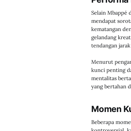
Selain Mbappé d
mendapat sorot
kematangan deng
gelandang kreat
tendangan jara
Menurut penga
kunci penting d
mentalitas bert
yang bertahan d
Momen Kun
Beberapa momen 
kontroversial, 