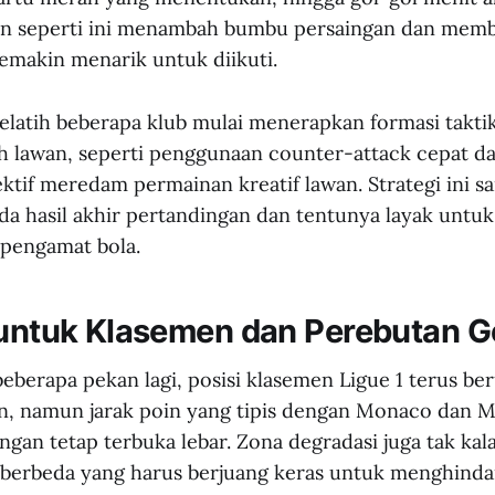
n seperti ini menambah bumbu persaingan dan memb
semakin menarik untuk diikuti.
pelatih beberapa klub mulai menerapkan formasi takti
 lawan, seperti penggunaan counter-attack cepat da
ektif meredam permainan kreatif lawan. Strategi ini s
a hasil akhir pertandingan dan tentunya layak untuk d
 pengamat bola.
 untuk Klasemen dan Perebutan G
beberapa pekan lagi, posisi klasemen Ligue 1 terus be
, namun jarak poin yang tipis dengan Monaco dan Ma
gan tetap terbuka lebar. Zona degradasi juga tak kala
 berbeda yang harus berjuang keras untuk menghindar