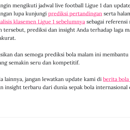
ngin mengikuti jadwal live football Ligue 1 dan update
jangan lupa kunjungi
prediksi pertandingan
serta hala
alisis klasemen Ligue 1 sebelumnya
sebagai referensi
tersebut, prediksi dan insight Anda terhadap laga m
akurat.
sikan dan semoga prediksi bola malam ini membantu
ang semakin seru dan kompetitif.
la lainnya, jangan lewatkan update kami di
berita bola
n insight terbaru dari dunia sepak bola internasional