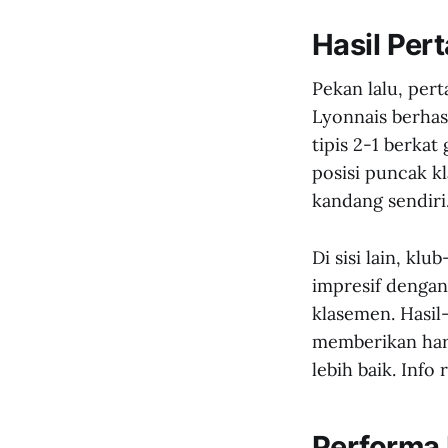
Hasil Per
Pekan lalu, per
Lyonnais berhas
tipis 2-1 berka
posisi puncak k
kandang sendiri
Di sisi lain, k
impresif denga
klasemen. Hasil
memberikan hara
lebih baik. Info
Performa 