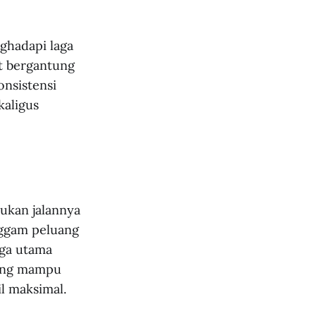
ghadapi laga
at bergantung
nsistensi
kaligus
ukan jalannya
nggam peluang
iga utama
yang mampu
l maksimal.