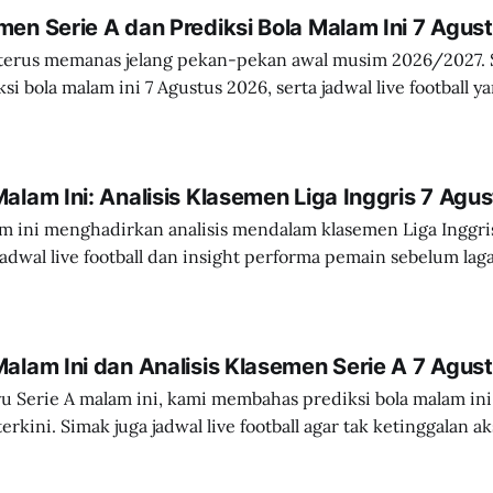
emen Serie A dan Prediksi Bola Malam Ini 7 Agu
terus memanas jelang pekan-pekan awal musim 2026/2027. S
i bola malam ini 7 Agustus 2026, serta jadwal live football ya
Malam Ini: Analisis Klasemen Liga Inggris 7 Agu
am ini menghadirkan analisis mendalam klasemen Liga Inggris
adwal live football dan insight performa pemain sebelum lag
 Malam Ini dan Analisis Klasemen Serie A 7 Agu
ru Serie A malam ini, kami membahas prediksi bola malam in
erkini. Simak juga jadwal live football agar tak ketinggalan ak