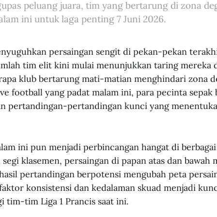
gupas peluang juara, tim yang bertarung di zona deg
alam ini untuk laga penting 7 Juni 2026.
enyuguhkan persaingan sengit di pekan-pekan terak
lah tim elit kini mulai menunjukkan taring mereka di
apa klub bertarung mati-matian menghindari zona de
ve football yang padat malam ini, para pecinta sepak 
an pertandingan-pertandingan kunci yang menentuka
alam ini pun menjadi perbincangan hangat di berbagai
ri segi klasemen, persaingan di papan atas dan bawa
 hasil pertandingan berpotensi mengubah peta persa
 faktor konsistensi dan kedalaman skuad menjadi kun
tim-tim Liga 1 Prancis saat ini.