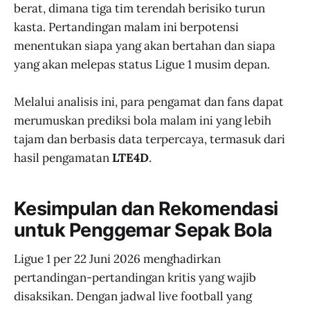
berat, dimana tiga tim terendah berisiko turun
kasta. Pertandingan malam ini berpotensi
menentukan siapa yang akan bertahan dan siapa
yang akan melepas status Ligue 1 musim depan.
Melalui analisis ini, para pengamat dan fans dapat
merumuskan prediksi bola malam ini yang lebih
tajam dan berbasis data terpercaya, termasuk dari
hasil pengamatan
LTE4D
.
Kesimpulan dan Rekomendasi
untuk Penggemar Sepak Bola
Ligue 1 per 22 Juni 2026 menghadirkan
pertandingan-pertandingan kritis yang wajib
disaksikan. Dengan jadwal live football yang