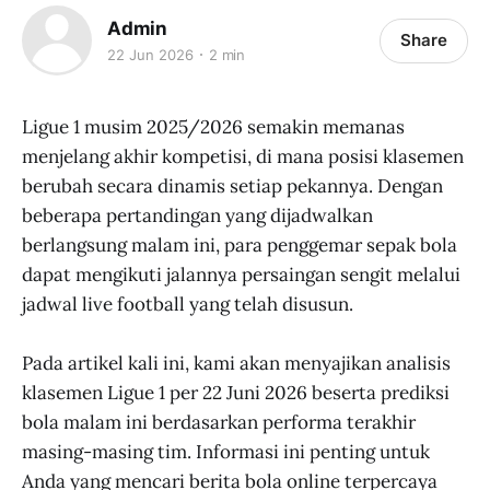
Admin
Share
22 Jun 2026
2 min
Ligue 1 musim 2025/2026 semakin memanas
menjelang akhir kompetisi, di mana posisi klasemen
berubah secara dinamis setiap pekannya. Dengan
beberapa pertandingan yang dijadwalkan
berlangsung malam ini, para penggemar sepak bola
dapat mengikuti jalannya persaingan sengit melalui
jadwal live football yang telah disusun.
Pada artikel kali ini, kami akan menyajikan analisis
klasemen Ligue 1 per 22 Juni 2026 beserta prediksi
bola malam ini berdasarkan performa terakhir
masing-masing tim. Informasi ini penting untuk
Anda yang mencari berita bola online terpercaya