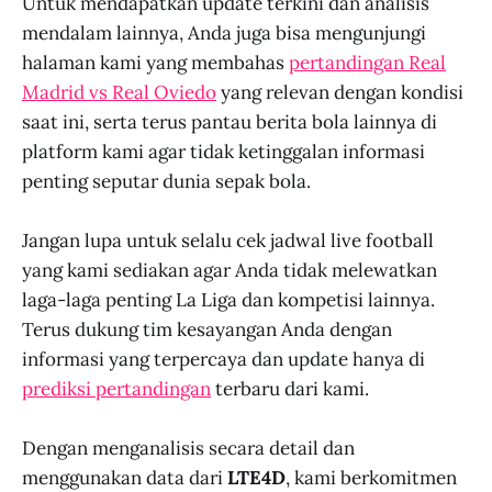
Untuk mendapatkan update terkini dan analisis
mendalam lainnya, Anda juga bisa mengunjungi
halaman kami yang membahas
pertandingan Real
Madrid vs Real Oviedo
yang relevan dengan kondisi
saat ini, serta terus pantau berita bola lainnya di
platform kami agar tidak ketinggalan informasi
penting seputar dunia sepak bola.
Jangan lupa untuk selalu cek jadwal live football
yang kami sediakan agar Anda tidak melewatkan
laga-laga penting La Liga dan kompetisi lainnya.
Terus dukung tim kesayangan Anda dengan
informasi yang terpercaya dan update hanya di
prediksi pertandingan
terbaru dari kami.
Dengan menganalisis secara detail dan
menggunakan data dari
LTE4D
, kami berkomitmen