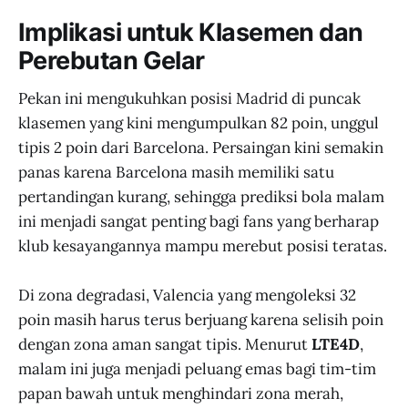
Implikasi untuk Klasemen dan
Perebutan Gelar
Pekan ini mengukuhkan posisi Madrid di puncak
klasemen yang kini mengumpulkan 82 poin, unggul
tipis 2 poin dari Barcelona. Persaingan kini semakin
panas karena Barcelona masih memiliki satu
pertandingan kurang, sehingga prediksi bola malam
ini menjadi sangat penting bagi fans yang berharap
klub kesayangannya mampu merebut posisi teratas.
Di zona degradasi, Valencia yang mengoleksi 32
poin masih harus terus berjuang karena selisih poin
dengan zona aman sangat tipis. Menurut
LTE4D
,
malam ini juga menjadi peluang emas bagi tim-tim
papan bawah untuk menghindari zona merah,