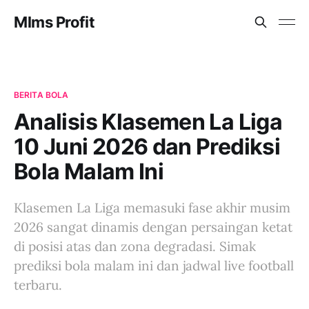
Mlms Profit
BERITA BOLA
Analisis Klasemen La Liga
10 Juni 2026 dan Prediksi
Bola Malam Ini
Klasemen La Liga memasuki fase akhir musim
2026 sangat dinamis dengan persaingan ketat
di posisi atas dan zona degradasi. Simak
prediksi bola malam ini dan jadwal live football
terbaru.