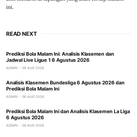
ini.
READ NEXT
Prediksi Bola Malam Ini: Analisis Klasemen dan
Jadwal Live Ligue 1 6 Agustus 2026
ADMIN
06 AUG 2026
Analisis Klasemen Bundesliga 6 Agustus 2026 dan
Prediksi Bola Malam Ini
ADMIN
06 AUG 2026
Prediksi Bola Malam Ini dan Analisis Klasemen La Liga
6 Agustus 2026
ADMIN
06 AUG 2026