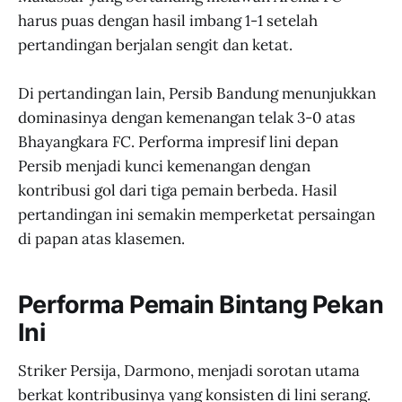
harus puas dengan hasil imbang 1-1 setelah
pertandingan berjalan sengit dan ketat.
Di pertandingan lain, Persib Bandung menunjukkan
dominasinya dengan kemenangan telak 3-0 atas
Bhayangkara FC. Performa impresif lini depan
Persib menjadi kunci kemenangan dengan
kontribusi gol dari tiga pemain berbeda. Hasil
pertandingan ini semakin memperketat persaingan
di papan atas klasemen.
Performa Pemain Bintang Pekan
Ini
Striker Persija, Darmono, menjadi sorotan utama
berkat kontribusinya yang konsisten di lini serang.