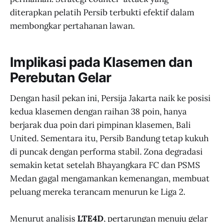
diterapkan pelatih Persib terbukti efektif dalam
membongkar pertahanan lawan.
Implikasi pada Klasemen dan
Perebutan Gelar
Dengan hasil pekan ini, Persija Jakarta naik ke posisi
kedua klasemen dengan raihan 38 poin, hanya
berjarak dua poin dari pimpinan klasemen, Bali
United. Sementara itu, Persib Bandung tetap kukuh
di puncak dengan performa stabil. Zona degradasi
semakin ketat setelah Bhayangkara FC dan PSMS
Medan gagal mengamankan kemenangan, membuat
peluang mereka terancam menurun ke Liga 2.
Menurut analisis
LTE4D
, pertarungan menuju gelar