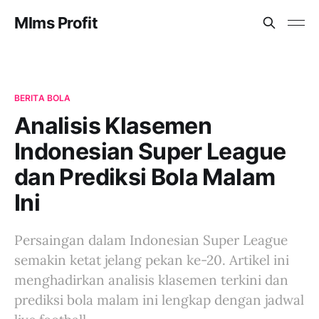
Mlms Profit
BERITA BOLA
Analisis Klasemen
Indonesian Super League
dan Prediksi Bola Malam
Ini
Persaingan dalam Indonesian Super League
semakin ketat jelang pekan ke-20. Artikel ini
menghadirkan analisis klasemen terkini dan
prediksi bola malam ini lengkap dengan jadwal