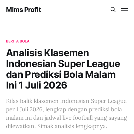
Mlms Profit
BERITA BOLA
Analisis Klasemen
Indonesian Super League
dan Prediksi Bola Malam
Ini 1 Juli 2026
Kilas balik klasemen Indonesian Super League
per 1 Juli 2026, lengkap dengan prediksi bola
malam ini dan jadwal live football yang sayang
dilewatkan. Simak analisis lengkapnya.