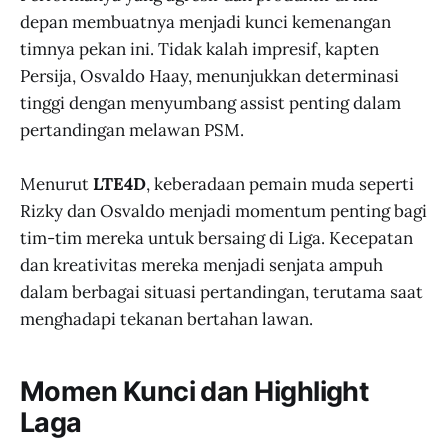
depan membuatnya menjadi kunci kemenangan
timnya pekan ini. Tidak kalah impresif, kapten
Persija, Osvaldo Haay, menunjukkan determinasi
tinggi dengan menyumbang assist penting dalam
pertandingan melawan PSM.
Menurut
LTE4D
, keberadaan pemain muda seperti
Rizky dan Osvaldo menjadi momentum penting bagi
tim-tim mereka untuk bersaing di Liga. Kecepatan
dan kreativitas mereka menjadi senjata ampuh
dalam berbagai situasi pertandingan, terutama saat
menghadapi tekanan bertahan lawan.
Momen Kunci dan Highlight
Laga