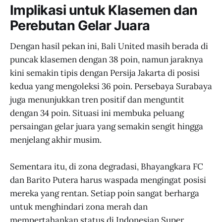
Implikasi untuk Klasemen dan
Perebutan Gelar Juara
Dengan hasil pekan ini, Bali United masih berada di
puncak klasemen dengan 38 poin, namun jaraknya
kini semakin tipis dengan Persija Jakarta di posisi
kedua yang mengoleksi 36 poin. Persebaya Surabaya
juga menunjukkan tren positif dan menguntit
dengan 34 poin. Situasi ini membuka peluang
persaingan gelar juara yang semakin sengit hingga
menjelang akhir musim.
Sementara itu, di zona degradasi, Bhayangkara FC
dan Barito Putera harus waspada mengingat posisi
mereka yang rentan. Setiap poin sangat berharga
untuk menghindari zona merah dan
mempertahankan status di Indonesian Super