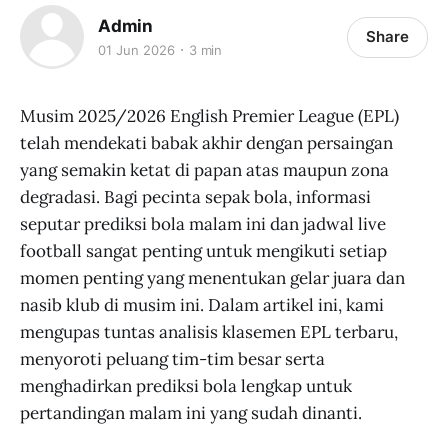
Admin
Share
01 Jun 2026
3 min
Musim 2025/2026 English Premier League (EPL)
telah mendekati babak akhir dengan persaingan
yang semakin ketat di papan atas maupun zona
degradasi. Bagi pecinta sepak bola, informasi
seputar prediksi bola malam ini dan jadwal live
football sangat penting untuk mengikuti setiap
momen penting yang menentukan gelar juara dan
nasib klub di musim ini. Dalam artikel ini, kami
mengupas tuntas analisis klasemen EPL terbaru,
menyoroti peluang tim-tim besar serta
menghadirkan prediksi bola lengkap untuk
pertandingan malam ini yang sudah dinanti.