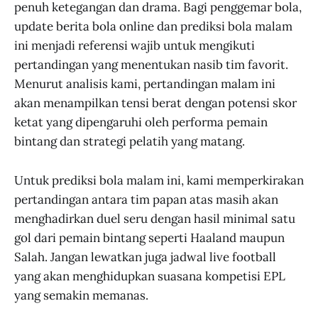
penuh ketegangan dan drama. Bagi penggemar bola,
update berita bola online dan prediksi bola malam
ini menjadi referensi wajib untuk mengikuti
pertandingan yang menentukan nasib tim favorit.
Menurut analisis kami, pertandingan malam ini
akan menampilkan tensi berat dengan potensi skor
ketat yang dipengaruhi oleh performa pemain
bintang dan strategi pelatih yang matang.
Untuk prediksi bola malam ini, kami memperkirakan
pertandingan antara tim papan atas masih akan
menghadirkan duel seru dengan hasil minimal satu
gol dari pemain bintang seperti Haaland maupun
Salah. Jangan lewatkan juga jadwal live football
yang akan menghidupkan suasana kompetisi EPL
yang semakin memanas.