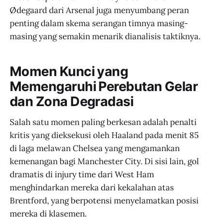
Ødegaard dari Arsenal juga menyumbang peran
penting dalam skema serangan timnya masing-
masing yang semakin menarik dianalisis taktiknya.
Momen Kunci yang
Memengaruhi Perebutan Gelar
dan Zona Degradasi
Salah satu momen paling berkesan adalah penalti
kritis yang dieksekusi oleh Haaland pada menit 85
di laga melawan Chelsea yang mengamankan
kemenangan bagi Manchester City. Di sisi lain, gol
dramatis di injury time dari West Ham
menghindarkan mereka dari kekalahan atas
Brentford, yang berpotensi menyelamatkan posisi
mereka di klasemen.