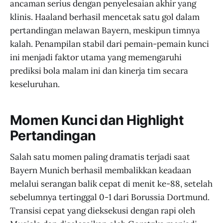
ancaman serius dengan penyelesaian akhir yang
klinis. Haaland berhasil mencetak satu gol dalam
pertandingan melawan Bayern, meskipun timnya
kalah. Penampilan stabil dari pemain-pemain kunci
ini menjadi faktor utama yang memengaruhi
prediksi bola malam ini dan kinerja tim secara
keseluruhan.
Momen Kunci dan Highlight
Pertandingan
Salah satu momen paling dramatis terjadi saat
Bayern Munich berhasil membalikkan keadaan
melalui serangan balik cepat di menit ke-88, setelah
sebelumnya tertinggal 0-1 dari Borussia Dortmund.
Transisi cepat yang dieksekusi dengan rapi oleh