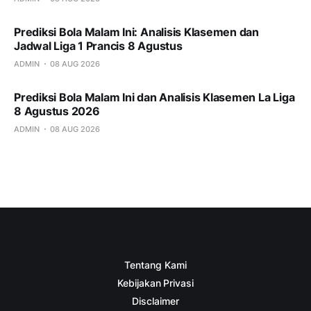
Prediksi Bola Malam Ini: Analisis Klasemen dan
Jadwal Liga 1 Prancis 8 Agustus
ADMIN
08 AUG 2026
Prediksi Bola Malam Ini dan Analisis Klasemen La Liga
8 Agustus 2026
ADMIN
08 AUG 2026
Tentang Kami
Kebijakan Privasi
Disclaimer