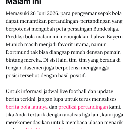
Malam Ini
Memasuki 26 Juni 2026, para penggemar sepak bola
dapat menantikan pertandingan-pertandingan yang
berpotensi mengubah peta persaingan Bundesliga.
Prediksi bola malam ini menunjukkan bahwa Bayern
Munich masih menjadi favorit utama, namun
Dortmund tak bisa dianggap remeh dengan pemain
bintang mereka. Di sisi lain, tim-tim yang berada di
tengah klasemen juga berpotensi mengganggu
posisi tersebut dengan hasil positif.
Untuk informasi jadwal live football dan update
berita terkini, jangan lupa untuk terus mengakses
berita bola lainnya
dan
prediksi pertandingan
kami.
Jika Anda tertarik dengan analisis liga lain, kami juga
merekomendasikan untuk membaca ulasan menarik