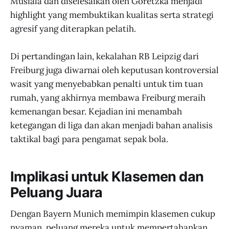
Musiala dan diselesaikan oleh Goretzka menjadi
highlight yang membuktikan kualitas serta strategi
agresif yang diterapkan pelatih.
Di pertandingan lain, kekalahan RB Leipzig dari
Freiburg juga diwarnai oleh keputusan kontroversial
wasit yang menyebabkan penalti untuk tim tuan
rumah, yang akhirnya membawa Freiburg meraih
kemenangan besar. Kejadian ini menambah
ketegangan di liga dan akan menjadi bahan analisis
taktikal bagi para pengamat sepak bola.
Implikasi untuk Klasemen dan
Peluang Juara
Dengan Bayern Munich memimpin klasemen cukup
nyaman, peluang mereka untuk mempertahankan