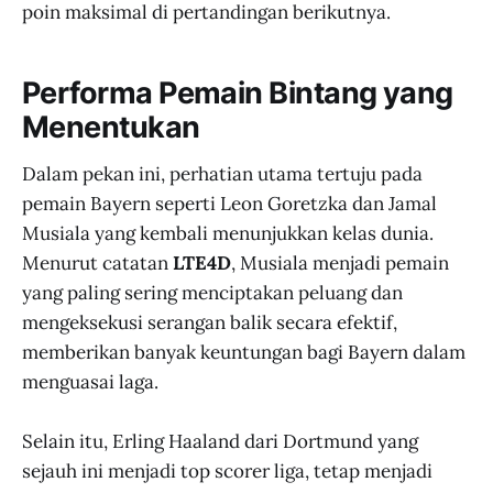
poin maksimal di pertandingan berikutnya.
Performa Pemain Bintang yang
Menentukan
Dalam pekan ini, perhatian utama tertuju pada
pemain Bayern seperti Leon Goretzka dan Jamal
Musiala yang kembali menunjukkan kelas dunia.
Menurut catatan
LTE4D
, Musiala menjadi pemain
yang paling sering menciptakan peluang dan
mengeksekusi serangan balik secara efektif,
memberikan banyak keuntungan bagi Bayern dalam
menguasai laga.
Selain itu, Erling Haaland dari Dortmund yang
sejauh ini menjadi top scorer liga, tetap menjadi